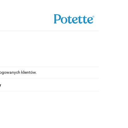
alogowanych klientów.
y