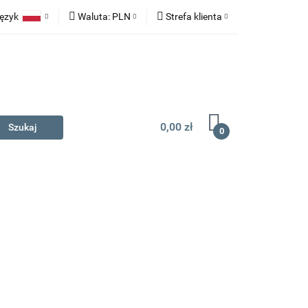
ęzyk
Waluta:
PLN
Strefa klienta
na prezent
Polski
PLN
Zaloguj się
English
EUR
Zarejestruj się
Dodaj zgłoszenie
0,00 zł
0