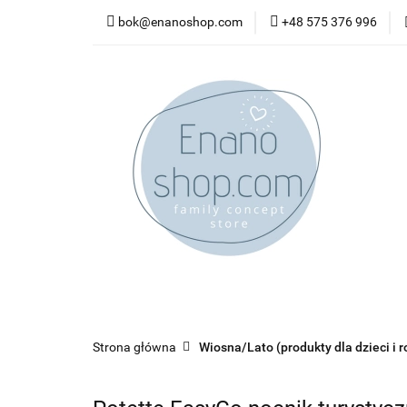
bok@enanoshop.com
+48 575 376 996
nowości
bestsel
kontakt
nowości
bestsellery
promocje
kate
Strona główna
Wiosna/Lato (produkty dla dzieci i r