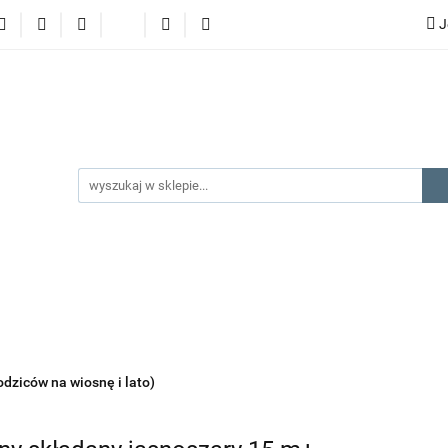
J
lery
promocje
kategorie produktów
producenci
gorie produktów
producenci
na prezent
kontakt
odziców na wiosnę i lato)