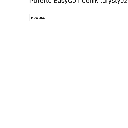
Potette EasyGo nocnik turystyc
NOWOŚĆ