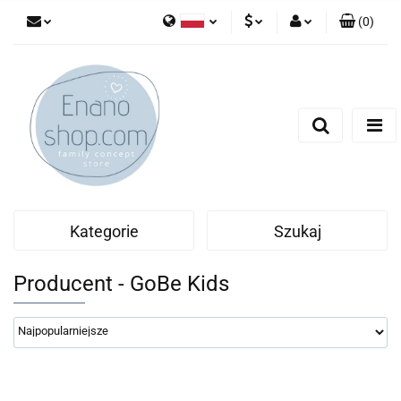
(
0
)
Polski
PLN
Zaloguj się
English
Zarejestruj się
EUR
Dodaj zgłoszenie
Kategorie
Szukaj
Producent - GoBe Kids