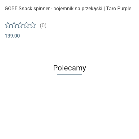
GOBE Snack spinner - pojemnik na przekąski | Taro Purple
(0)
139.00
Polecamy
Dług
Maileg
Akademia
ścier
Kukuryku
Adamigo
Metalowa
3-latka
Kolorowanka
BB
Gra
Gra
walizka
7.99
z tatuażami -
32.99
9.00
Frie