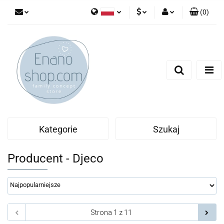
(
0
)
Polski
PLN
Zaloguj się
English
Zarejestruj się
EUR
Dodaj zgłoszenie
Kategorie
Szukaj
Producent - Djeco