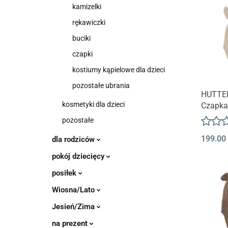
kamizelki
rękawiczki
buciki
czapki
kostiumy kąpielowe dla dzieci
pozostałe ubrania
HUTTE
kosmetyki dla dzieci
Czapka
Wełna 
pozostałe
BUNBUN
199.00
Melang
dla rodziców
pokój dziecięcy
posiłek
Wiosna/Lato
Jesień/Zima
na prezent