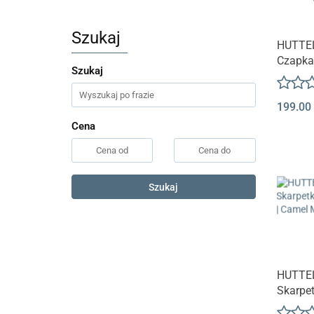
Szukaj
HUTTE
Czapka
Szukaj
Wełna 
TEDDY 
199.00
Melang
Cena
Szukaj
HUTTEL
Skarpet
merino 