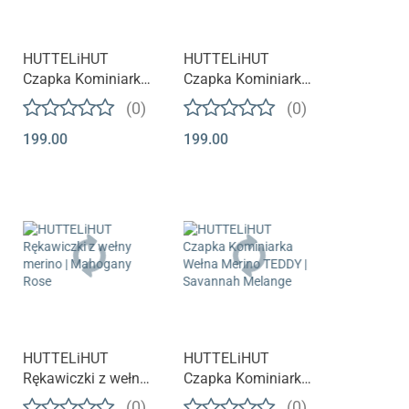
HUTTELiHUT
HUTTELiHUT
Czapka Kominiarka
Czapka Kominiarka
Wełna Merino
Wełna Merino
(0)
(0)
BUNBUN | Brown
TEDDY | Camel
199.00
199.00
Melange
Melange
HUTTELiHUT
HUTTELiHUT
Rękawiczki z wełny
Czapka Kominiarka
merino | Mahogany
Wełna Merino
(0)
(0)