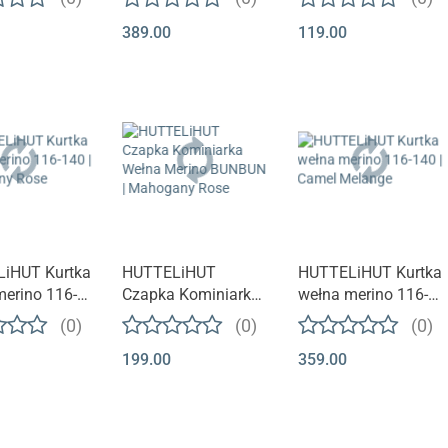
e
Savannah Melange
Melange
389.00
119.00
iHUT Kurtka
HUTTELiHUT
HUTTELiHUT Kurtka
merino 116-
Czapka Kominiarka
wełna merino 116-
Mahogany
Wełna Merino
140 | Camel
(0)
(0)
(0)
BUNBUN |
Melange
199.00
359.00
Mahogany Rose