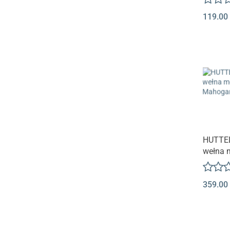
Melang
119.00
HUTTEL
wełna 
140 | 
Rose
359.00