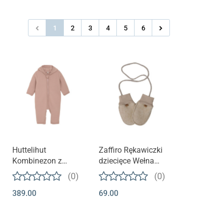
1
2
3
4
5
6
Huttelihut
Zaffiro Rękawiczki
Kombinezon z
dziecięce Wełna
wełny merino z
premium 0-12m
(0)
(0)
uszkami -
Beige
389.00
69.00
Mahogany Rose