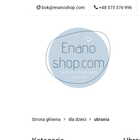
bok@enanoshop.com
+48 575 376 996
nowości
bestsel
kontakt
nowości
bestsellery
promocje
kate
Strona główna
dla dzieci
ubrania