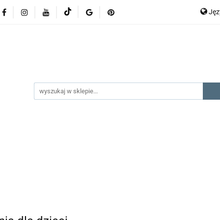
Ję
lery
promocje
kategorie produktów
producenci
P
En
gorie produktów
producenci
na prezent
kontak