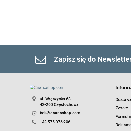
Zapisz się do Newslette
Inform
ul. Wręczycka 68
Dostaw
42-200 Częstochowa
Zwroty
bok@enanoshop.com
Formula
+48 575 376 996
Reklama