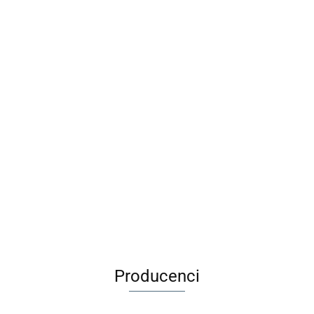
olorowanka
Wirus
Sk
Długopis
tatuażami -
Rodzinna Gra
szn
Maileg Metalowa
ścieralny BB
dnorożce
Karciana
88
pas
29.00
walizka Merle -
Friends Girl
MUDUKO
9.9
7.99
1 sz
Akcesoria dla
1szt. BEBE
32.99
lalek
Producenci