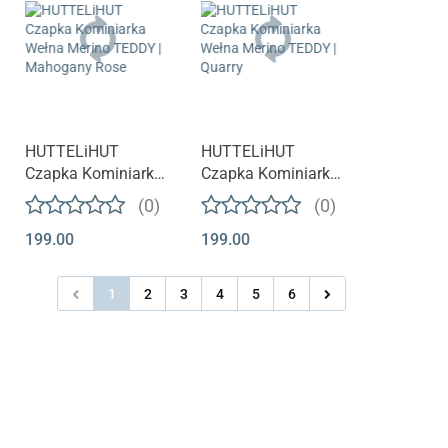
HUTTELiHUT
HUTTELiHUT
Czapka Kominiarka
Czapka Kominiarka
Wełna Merino
Wełna Merino
(0)
(0)
TEDDY | Mahogany
TEDDY | Quarry
199.00
199.00
Rose
1
2
3
4
5
6