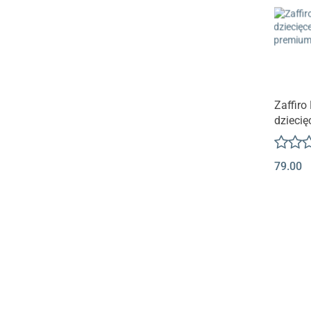
Zaffiro
dziecię
premiu
79.00