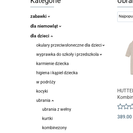
Kategorie
Ubran
zabawki
dla niemowląt
dla dzieci
okulary przeciwsłoneczne dla dzieci
wyprawka do szkoły i przedszkola
karmienie dziecka
higiena i kąpiel dziecka
w podróży
HUTTE
kocyki
Kombin
ubrania
merino 
ubrania z wełny
Camel 
389.00
kurtki
kombinezony