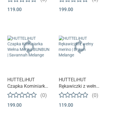
Rose
TEDDY | Savannah
119.00
199.00
Melange
HUTTELiHUT
HUTTELiHUT
Czapka Kominiarka
Rękawiczki z wełny
Wełna Merino
merino | Brown
(0)
(0)
BUNBUN |
Melange
199.00
119.00
Savannah Melange