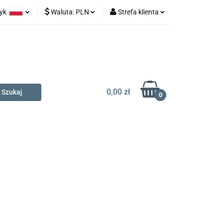
zyk
Waluta:
PLN
Strefa klienta
na prezent
olski
PLN
Zaloguj się
glish
EUR
Zarejestruj się
Dodaj zgłoszenie
0,00 zł
0
t