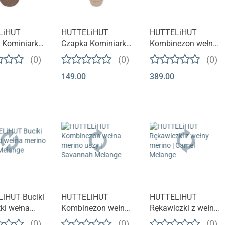
LiHUT
HUTTELiHUT
HUTTELiHUT
 Kominiarka
Czapka Kominiarka
Kombinezon wełna
Merino
Wełna Merino
merino bez uszu |
(0)
(0)
(0)
| Brown
BUNNY Light |
CAMEL
149.00
389.00
e
Camel Melange
iHUT Buciki
HUTTELiHUT
HUTTELiHUT
ki wełna
Kombinezon wełna
Rękawiczki z wełny
| Camel
merino uszy |
merino | Camel
(0)
(0)
(0)