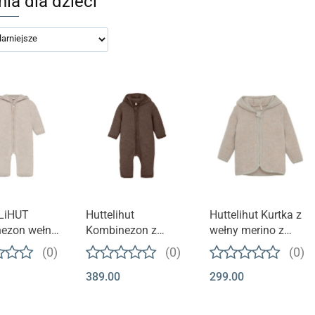
ia dla dzieci
LiHUT
Huttelihut
Huttelihut Kurtka z
ezon wełna
Kombinezon z
wełny merino z
ALLIE uszy |
wełny merino z
uszkami | Camel
(0)
(0)
(0)
Melange
uszkami | Dark
Melange
389.00
299.00
Brown Melange