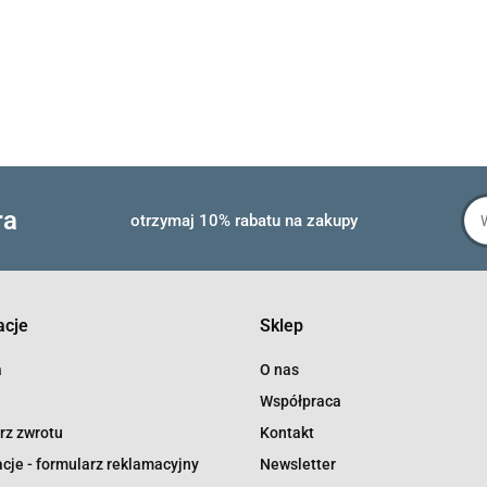
ra
otrzymaj 10% rabatu na zakupy
acje
Sklep
a
O nas
Współpraca
rz zwrotu
Kontakt
cje - formularz reklamacyjny
Newsletter