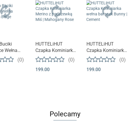
 Buciki
HUTTELiHUT
HUTTELiHUT
ce Wełna
Czapka Kominiarka
Czapka Kominiarka
m Beige
Merino z podszewką
wełna baranek
(0)
(0)
(0)
Miś | Mahogany
Bunny | Cement
199.00
199.00
Rose
Polecamy