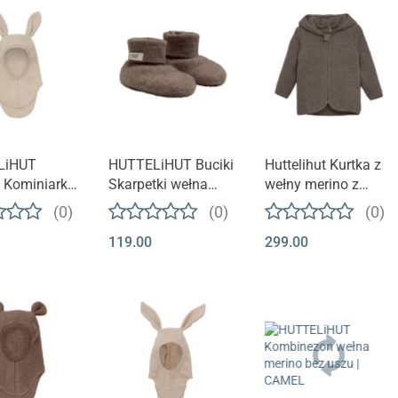
LiHUT
HUTTELiHUT Buciki
Huttelihut Kurtka z
 Kominiarka
Skarpetki wełna
wełny merino z
Merino
merino | Brown
uszkami | Dark
(0)
(0)
(0)
 | Camel
Melange
Brown Melange
119.00
299.00
e