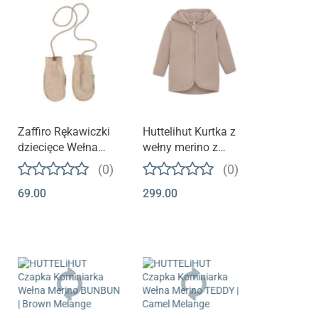
Zaffiro Rękawiczki
Huttelihut Kurtka z
dziecięce Wełna
wełny merino z
premium 1-3 l Beige
uszkami |
(0)
(0)
Mahogany Rose
69.00
299.00