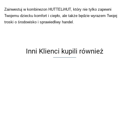
Zainwestuj w kombinezon HUTTELiHUT, który nie tylko zapewni
Twojemu dziecku komfort i ciepło, ale także będzie wyrazem Twojej
troski o środowisko i sprawiedliwy handel.
Inni Klienci kupili również
Huttelihut
Zaffiro
Zaffiro
Kurtka z
HUTTELiHUT
HUTTELiHUT
H
Rękawiczki
Rękawiczki
wełny
Czapka
Czapka
Cz
299.00
dziecięce
dziecięce
merino z
69.00
69.00
Kominiarka
Kominiarka
Ko
wełniane
Wełna
199.00
199.00
19
uszkami |
Wełna
Wełna
We