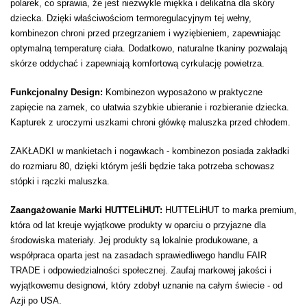
polarek, co sprawia, że jest niezwykle miękka i delikatna dla skóry
dziecka. Dzięki właściwościom termoregulacyjnym tej wełny,
kombinezon chroni przed przegrzaniem i wyziębieniem, zapewniając
optymalną temperaturę ciała. Dodatkowo, naturalne tkaniny pozwalają
skórze oddychać i zapewniają komfortową cyrkulację powietrza.
Funkcjonalny Design:
Kombinezon wyposażono w praktyczne
zapięcie na zamek, co ułatwia szybkie ubieranie i rozbieranie dziecka.
Kapturek z uroczymi uszkami chroni główkę maluszka przed chłodem.
ZAKŁADKI w mankietach i nogawkach - kombinezon posiada zakładki
do rozmiaru 80,
dzięki którym jeśli będzie taka potrzeba schowasz
stópki i rączki maluszka.
Zaangażowanie Marki HUTTELiHUT:
HUTTELiHUT to marka premium,
która od lat kreuje wyjątkowe produkty w oparciu o przyjazne dla
środowiska materiały. Jej produkty są lokalnie produkowane, a
współpraca oparta jest na zasadach sprawiedliwego handlu FAIR
TRADE i odpowiedzialności społecznej. Zaufaj markowej jakości i
wyjątkowemu designowi, który zdobył uznanie na całym świecie - od
Azji po USA.