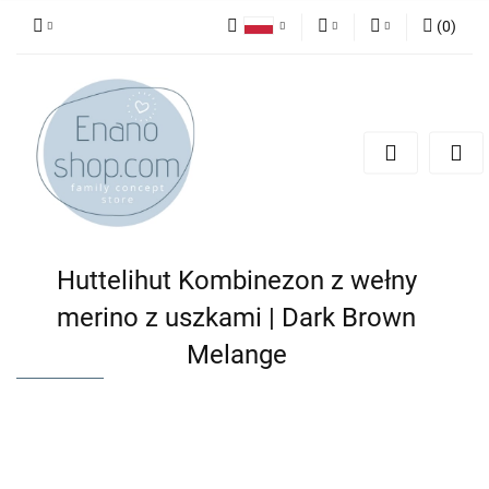
(
0
)
Polski
PLN
Zaloguj się
English
Zarejestruj się
EUR
Dodaj zgłoszenie
Huttelihut Kombinezon z wełny
merino z uszkami | Dark Brown
Melange