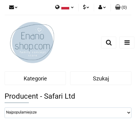
(
0
)
Polski
PLN
Zaloguj się
English
Zarejestruj się
EUR
Dodaj zgłoszenie
Kategorie
Szukaj
Producent - Safari Ltd