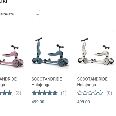
iki
t niedostępny
Produkt niedostępny
Produkt niedostępny
ANDRIDE
SCOOTANDRIDE
SCOOTANDRIDE
oga
Hulajnoga
Hulajnoga
yKick 1 2w1
HighWayKick 1 2w1
HighWayKick 1 2w1
(3)
(1)
(0)
| steel
| ash
499.00
499.00