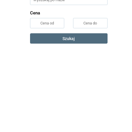
Cena
Szukaj
Akademia
3-latka
K