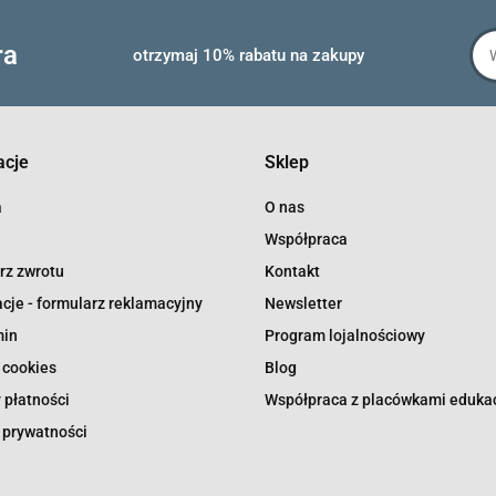
ra
otrzymaj 10% rabatu na zakupy
acje
Sklep
a
O nas
Współpraca
rz zwrotu
Kontakt
cje - formularz reklamacyjny
Newsletter
min
Program lojalnościowy
 cookies
Blog
 płatności
Współpraca z placówkami eduka
 prywatności