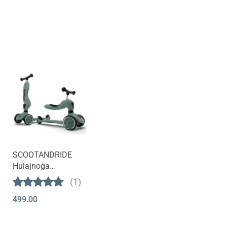
Produkt niedostępny
SCOOTANDRIDE
Hulajnoga
HighWayKick 1 2w1
(1)
| forest
499.00