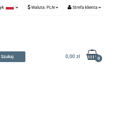
zyk
Waluta:
PLN
Strefa klienta
na prezent
olski
PLN
Zaloguj się
glish
EUR
Zarejestruj się
Dodaj zgłoszenie
0,00 zł
0
t