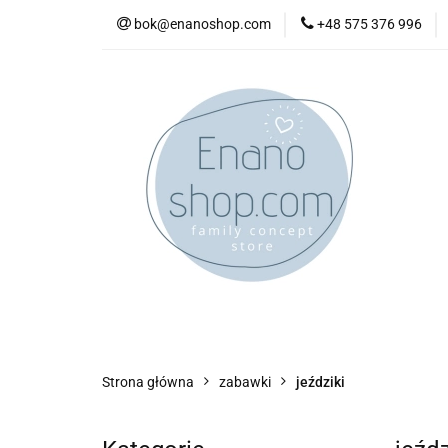
bok@enanoshop.com
+48 575 376 996
nowości
bestsel
kontakt
nowości
bestsellery
promocje
kate
Strona główna
zabawki
jeździki