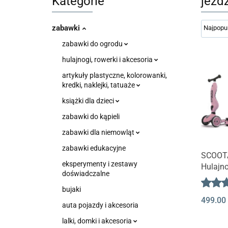
Kategorie
jeźdz
zabawki
zabawki do ogrodu
hulajnogi, rowerki i akcesoria
artykuły plastyczne, kolorowanki,
kredki, naklejki, tatuaże
książki dla dzieci
zabawki do kąpieli
zabawki dla niemowląt
zabawki edukacyjne
Produk
SCOOT
eksperymenty i zestawy
Hulajn
doświadczalne
HighWa
| rose
bujaki
499.00
auta pojazdy i akcesoria
lalki, domki i akcesoria