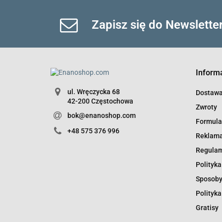
Zapisz się do Newslette
Inform
ul. Wręczycka 68
Dostaw
42-200 Częstochowa
Zwroty
bok@enanoshop.com
Formula
+48 575 376 996
Reklama
Regula
Polityka
Sposoby
Polityka
Gratisy