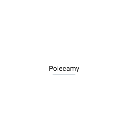
Polecamy
olorowanka
Wirus