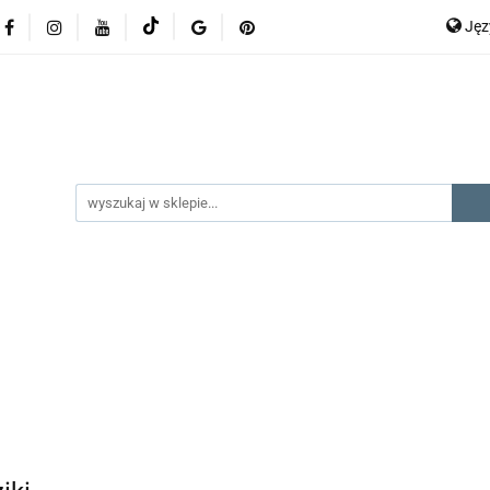
Ję
lery
promocje
kategorie produktów
producenci
P
En
gorie produktów
producenci
na prezent
kontak