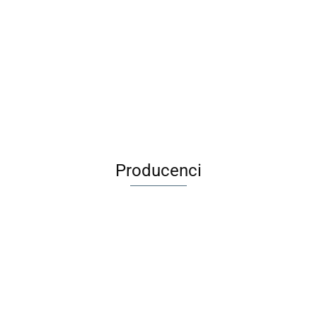
Sk
Długopis
tatuażami -
Rodzinna Gra
szn
Maileg Metalowa
ścieralny BB
dnorożce
Karciana
88
pas
29.00
walizka Merle -
Friends Girl
MUDUKO
9.9
7.99
1 sz
Akcesoria dla
1szt. BEBE
32.99
lalek
Producenci