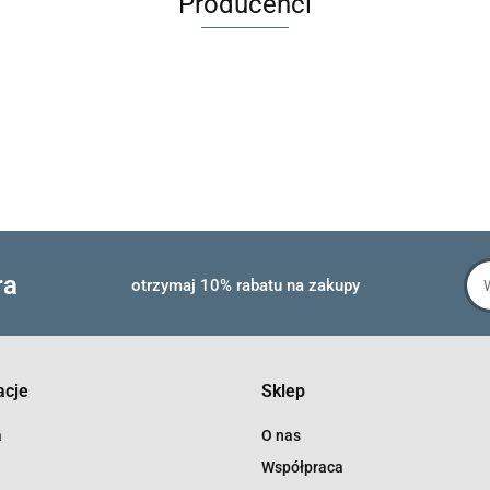
Producenci
ra
otrzymaj 10% rabatu na zakupy
acje
Sklep
a
O nas
Współpraca