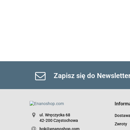
Zapisz się do Newslette
Inform
ul. Wręczycka 68
Dostaw
42-200 Częstochowa
Zwroty
bok@enanoshop.com