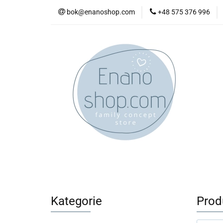
bok@enanoshop.com
+48 575 376 996
nowości
bestsel
kontakt
nowości
bestsellery
promocje
kate
Kategorie
Prod