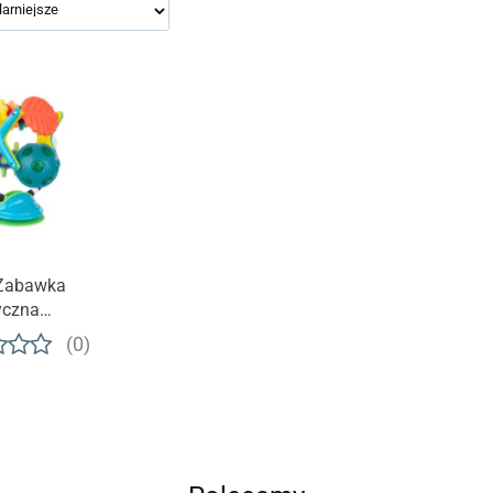
Zabawka
yczna
ski młyn 6m+
(0)