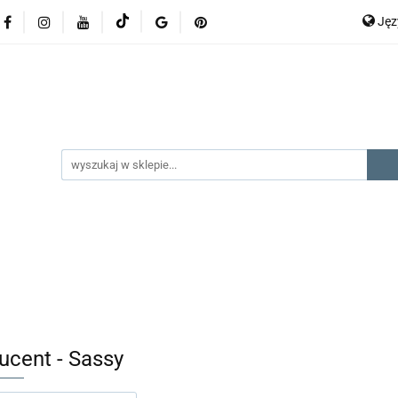
Ję
lery
promocje
kategorie produktów
producenci
P
En
gorie produktów
producenci
na prezent
kontak
ucent - Sassy