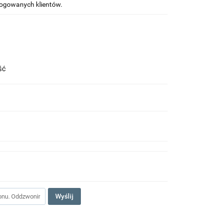
alogowanych klientów.
ość
Wyślij