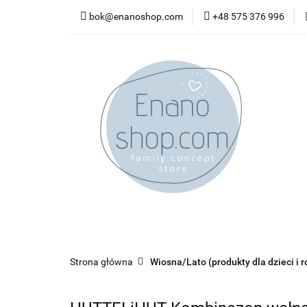
bok@enanoshop.com
+48 575 376 996
nowości
bestsel
kontakt
nowości
bestsellery
promocje
kate
Strona główna
Wiosna/Lato (produkty dla dzieci i r