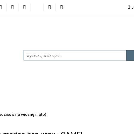
J
lery
promocje
kategorie produktów
producenci
gorie produktów
producenci
na prezent
kontakt
odziców na wiosnę i lato)