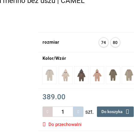
merino bez uszu | CAMEL
rozmiar
74
80
Kolor/Wzór
389.00
szt.
Do koszyka
Do przechowalni