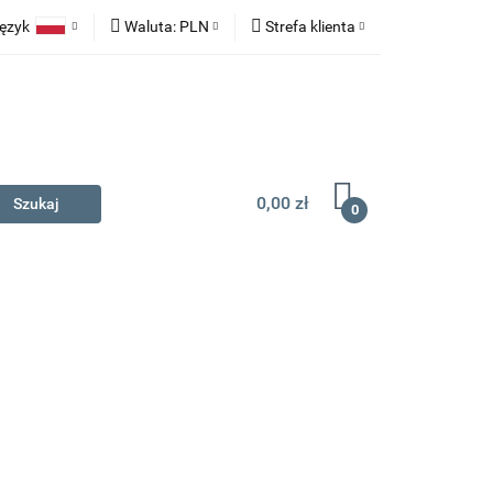
ęzyk
Waluta:
PLN
Strefa klienta
na prezent
Polski
PLN
Zaloguj się
English
EUR
Zarejestruj się
Dodaj zgłoszenie
0,00 zł
0