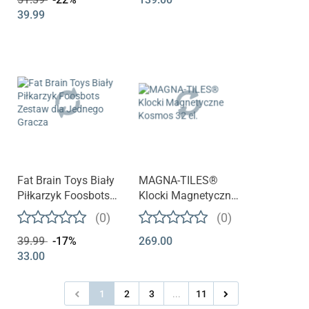
39.99
Fat Brain Toys Biały
MAGNA-TILES®
Piłkarzyk Foosbots
Klocki Magnetyczne
Zestaw dla Jednego
Kosmos 32 el.
(0)
(0)
Gracza
39.99
-17%
269.00
33.00
1
2
3
...
11