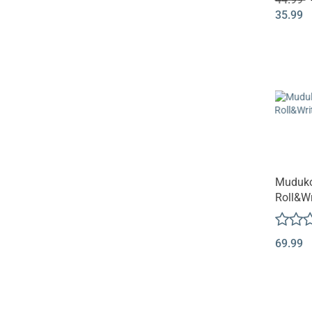
35.99
Muduko
Roll&Wr
69.99