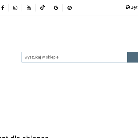
Ję
lery
promocje
kategorie produktów
producenci
P
En
gorie produktów
producenci
na prezent
kontak