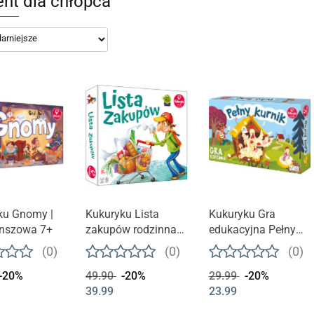
ent dla chłopca
ku Gnomy |
Kukuryku Lista
Kukuryku Gra
anszowa 7+
zakupów rodzinna
edukacyjna Pełny
gra planszowa |
Kurnik | wiek 6+
(0)
(0)
(0)
wiek 6+
-20%
49.90
-20%
29.99
-20%
39.99
23.99