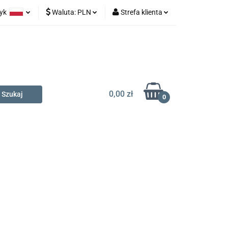
zyk
Waluta:
PLN
Strefa klienta
na prezent
olski
PLN
Zaloguj się
glish
EUR
Zarejestruj się
Dodaj zgłoszenie
0,00 zł
0
t