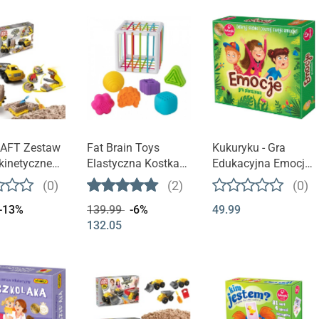
AFT Zestaw
Fat Brain Toys
Kukuryku - Gra
kinetycznego
Elastyczna Kostka
Edukacyjna Emocje
, buduj,
sorter InnyBin
| wiek 7+
(0)
(2)
(0)
aj Piasek
-13%
139.99
-6%
49.99
132.05