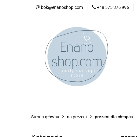
bok@enanoshop.com
+48 575 376 996
nowości
bestsel
kontakt
nowości
bestsellery
promocje
kate
Strona główna
na prezent
prezent dla chłopca