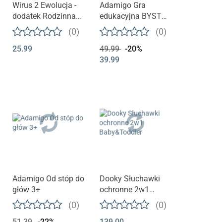
Wirus 2 Ewolucja -
Adamigo Gra
dodatek Rodzinna
edukacyjna BYSTRE
Gra Karciana
OCZKO + Kuferek 3+
(0)
(0)
MUDUKO
25.99
49.99
-20%
39.99
Adamigo Od stóp do
Dooky Słuchawki
głów 3+
ochronne 2w1
Baby&Toddler
(0)
(0)
51.39
-22%
139.00