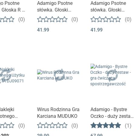
o Psotne
Adamigo Psotne
Adamigo Psotne
 Głoska R –
słówka. Głoski
słówka. Głoski
iek 5+
ciszące wiek 5+
szumiące wiek 5+
(0)
(0)
(0)
41.99
41.99
aklejki
Wirus Rodzinna Gra
Adamigo - Bystre
rotnego
Karciana MUDUKO
Oczko - duży zestaw
 ZWIERZĘTA
- gra ćwicząca
(0)
(0)
(1)
71
spostrzegawczość
-20%
29.00
67.99