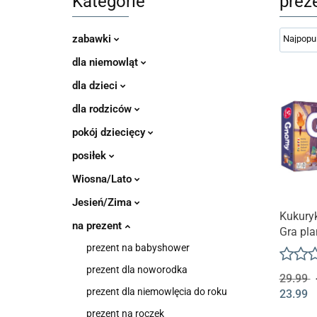
Kategorie
prez
zabawki
dla niemowląt
dla dzieci
dla rodziców
pokój dziecięcy
posiłek
Wiosna/Lato
Jesień/Zima
Kukury
na prezent
Gra pl
prezent na babyshower
prezent dla noworodka
29.99
prezent dla niemowlęcia do roku
23.99
prezent na roczek