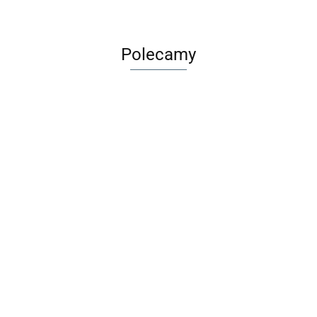
Polecamy
olorowanka
Wirus
Sk
Długopis
tatuażami -
Rodzinna Gra
szn
Maileg Metalowa
ścieralny BB
dnorożce
Karciana
88
pas
29.00
walizka Merle -
Friends Girl
MUDUKO
9.9
7.99
1 sz
Akcesoria dla
1szt. BEBE
32.99
lalek