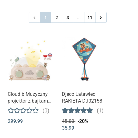
1
2
3
...
11
Cloud b Muzyczny
Djeco Latawiec
projektor z bajkami -
RAKIETA DJ02158
Wersja polsko -
(0)
(1)
angielska Cloud box
299.99
45.00
-20%
35.99