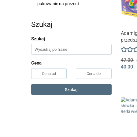
pakowanie na prezent
Szukaj
Adami
Szukaj
przeds
Gier Ed
47.00
Cena
40.00
Szukaj