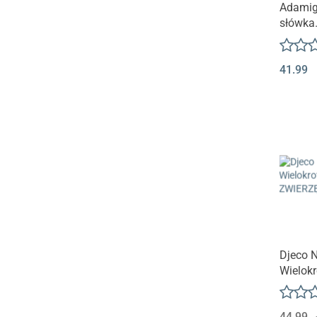
Adamig
słówka.
Rerki w
41.99
Djeco N
Wielok
Użytku
DJ090
44.99