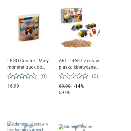
LEGO Creator - Mały
ART CRAFT Zestaw
monster truck do
piasku kinetycznego
przebudowania 3w1
z pojazdami
(0)
(0)
budowy piasek
16.99
69.90
-14%
59.90