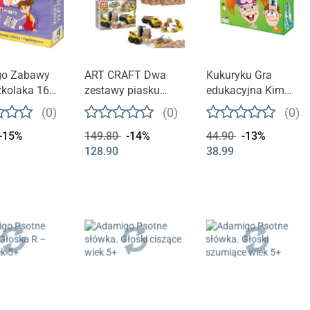
go Zabawy
ART CRAFT Dwa
Kukuryku Gra
zkolaka 16
zestawy piasku
edukacyjna Kim
uk. 3+
kinetycznego - z
Jestem? | wiek 4+
(0)
(0)
(0)
pojazdami budowy
-15%
149.80
-14%
44.90
-13%
+ Twórz, buduj,
128.90
38.99
rozbieraj piasek