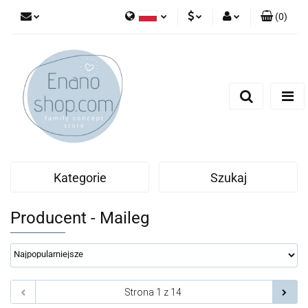
(
0
)
Polski
PLN
Zaloguj się
English
Zarejestruj się
EUR
Dodaj zgłoszenie
Kategorie
Szukaj
Producent - Maileg