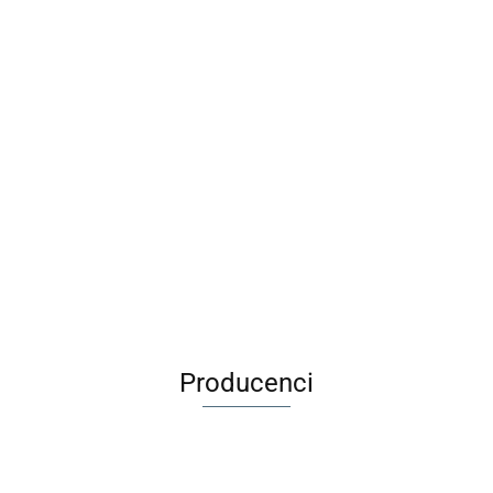
olorowanka
Wirus
Sk
Długopis
tatuażami -
Rodzinna Gra
szn
Maileg Metalowa
ścieralny BB
dnorożce
Karciana
88
pas
29.00
walizka Merle -
Friends Girl
MUDUKO
9.9
7.99
1 sz
Akcesoria dla
1szt. BEBE
32.99
lalek
Producenci