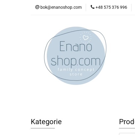
bok@enanoshop.com
+48 575 376 996
nowości
bestsel
kontakt
nowości
bestsellery
promocje
kate
Kategorie
Prod