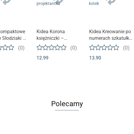
Kompaktowe
Kidea Korona
Kidea Kreowanie po
 Słodziaki 6
księżniczki –
numerach szkatułka
w
projektantka
| kotek
(0)
(0)
(0)
12.99
13.90
Polecamy