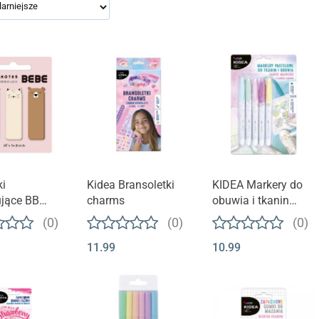
i
Kidea Bransoletki
KIDEA Markery do
ujące BB
charms
obuwia i tkanin
irls 60 szt.
pastel 5 kolorów
(0)
(0)
(0)
11.99
10.99