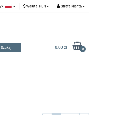
zyk
Waluta:
PLN
Strefa klienta
na prezent
olski
PLN
Zaloguj się
glish
EUR
Zarejestruj się
Dodaj zgłoszenie
0,00 zł
0
t