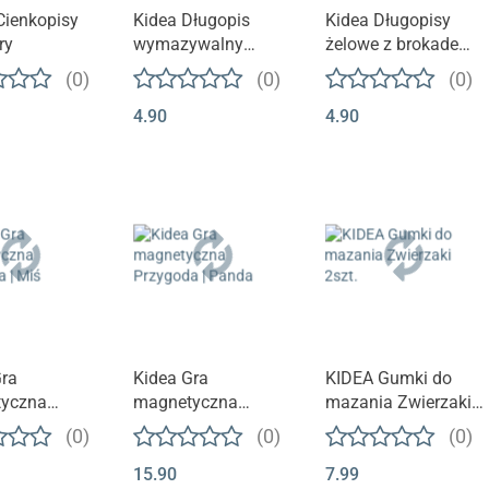
Cienkopisy
Kidea Długopis
Kidea Długopisy
ry
wymazywalny
żelowe z brokadem
automatyczny
6 kolorów
(0)
(0)
(0)
GAME 1szt.
4.90
4.90
Gra
Kidea Gra
KIDEA Gumki do
yczna
magnetyczna
mazania Zwierzaki
a | Miś
Przygoda | Panda
2szt.
(0)
(0)
(0)
15.90
7.99