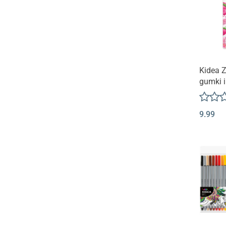
Kidea 
gumki i
truska
9.99