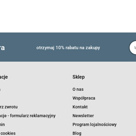
ra
otrzymaj 10% rabatu na zakupy
acje
Sklep
a
O nas
Współpraca
rz zwrotu
Kontakt
cje - formularz reklamacyjny
Newsletter
min
Program lojalnościowy
 cookies
Blog