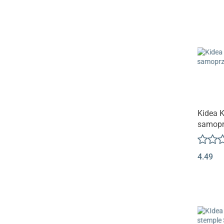
Kidea K
samopr
Misie
4.49