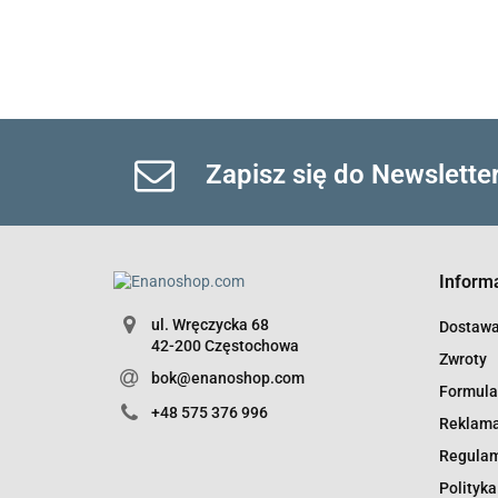
Zapisz się do Newslette
Inform
ul. Wręczycka 68
Dostaw
42-200 Częstochowa
Zwroty
bok@enanoshop.com
Formula
+48 575 376 996
Reklama
Regula
Polityka