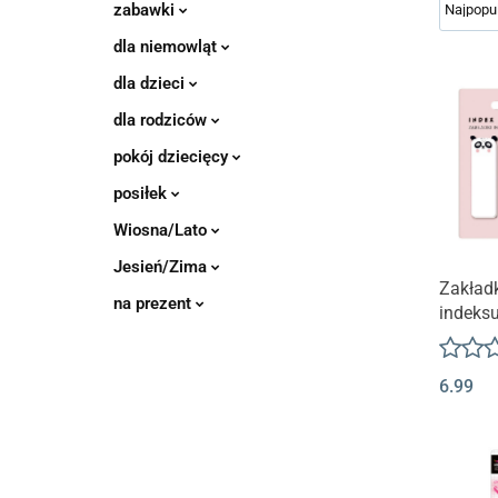
zabawki
dla niemowląt
dla dzieci
dla rodziców
pokój dziecięcy
posiłek
Wiosna/Lato
Jesień/Zima
Zakładk
na prezent
indeks
Friend G
KIDEA
6.99