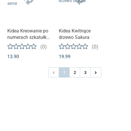
Kidea Kreowanie po
Kidea Kwitnące
numerach szkatułka
drzewo Sakura
serce
(0)
(0)
13.90
19.99
1
2
3