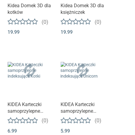
Kidea Domek 3D dla
Kidea Domek 3D dla
kotków
księżniczek
(0)
(0)
19.99
19.99
KIDEA Karteczki
KIDEA Karteczki
samoprzylepne
samoprzylepne
indeksujące Kotki
indeksujące Unicorn
(0)
(0)
6.99
5.99