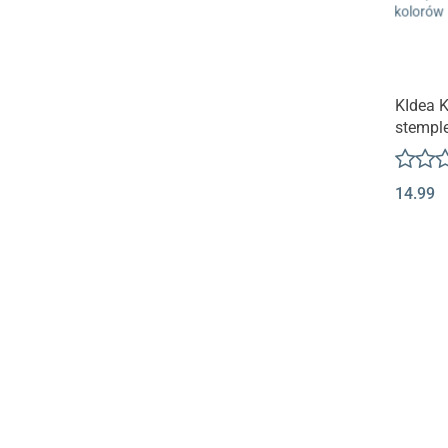
KIdea 
stemple
koloró
14.99