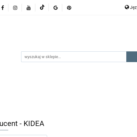
Ję
lery
promocje
kategorie produktów
producenci
P
En
gorie produktów
producenci
na prezent
kontak
ucent - KIDEA