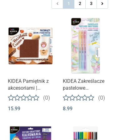
1
2
3
KIDEA Pamiętnik z
KIDEA Zakreślacze
akcesoriami |
pastelowe
Wafelek
dwustronne 6
(0)
(0)
kolorów
15.99
8.99