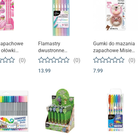
Zapachowe
Flamastry
Gumki do mazania
 ołówki
dwustronne
zapachowe Misie
wka
pastelowe 6 kolorów
2szt KIDEA
(0)
(0)
(0)
KIDEA
13.99
7.99