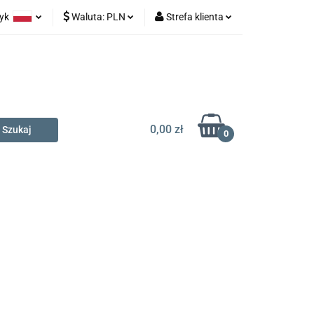
zyk
Waluta:
PLN
Strefa klienta
na prezent
olski
PLN
Zaloguj się
glish
EUR
Zarejestruj się
Dodaj zgłoszenie
0,00 zł
0
t