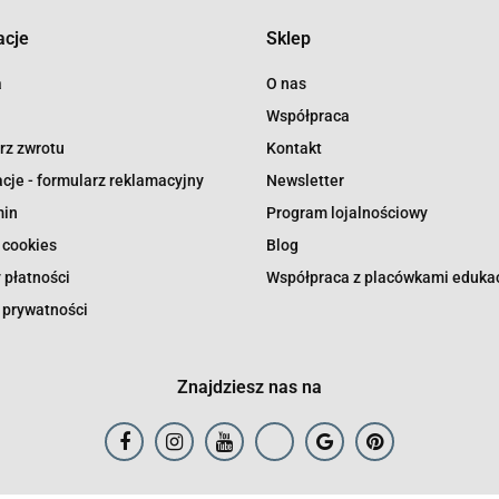
acje
Sklep
a
O nas
Współpraca
rz zwrotu
Kontakt
cje - formularz reklamacyjny
Newsletter
min
Program lojalnościowy
 cookies
Blog
 płatności
Współpraca z placówkami eduka
 prywatności
Znajdziesz nas na
Art and Play