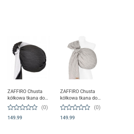
Produkt niedostępny
Produkt niedostępny
ZAFFIRO Chusta
ZAFFIRO Chusta
kółkowa tkana do
kółkowa tkana do
noszenia dzieci -
noszenia dzieci -
(0)
(0)
graphite leaves
grey leaves
149.99
149.99