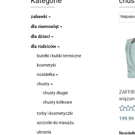
Kategorie
chus
zabawki
dla niemowląt
dla dzieci
dla rodziców
butelki i kubki termiczne
kosmetyki
nosidełka
chusty
Produk
ZAFFIR
chusty długie
wiązan
chusty kółkowe
noszeni
mint le
torby i kosmetyczki
199.99
szczotki do masażu
ubrania
Nosidełk