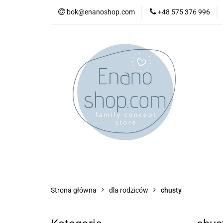
bok@enanoshop.com
+48 575 376 996
nowości
bestsel
kontakt
nowości
bestsellery
promocje
kate
Strona główna
dla rodziców
chusty