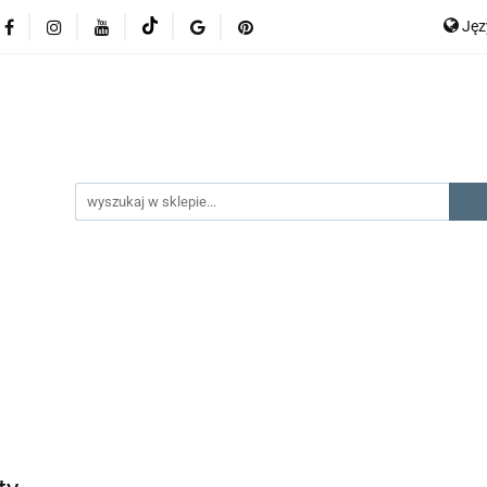
Ję
lery
promocje
kategorie produktów
producenci
P
En
gorie produktów
producenci
na prezent
kontak