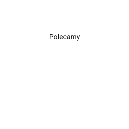
Polecamy
olorowanka
Wirus
Sk
Długopis
tatuażami -
Rodzinna Gra
szn
Maileg Metalowa
ścieralny BB
dnorożce
Karciana
88
pas
29.00
walizka Merle -
Friends Girl
MUDUKO
9.9
7.99
1 sz
Akcesoria dla
1szt. BEBE
32.99
lalek