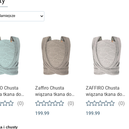
ty
t niedostępny
Produkt niedostępny
Produkt niedostępny
O Chusta
Zaffiro Chusta
ZAFFIRO Chusta
a tkana do
wiązana tkana do
wiązana tkana do
a dzieci -
noszenia dzieci -
noszenia dzieci -
(0)
(0)
(0)
aves
beige leaves
grey leaves
199.99
199.99
a i chusty