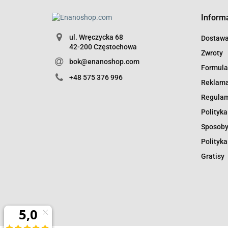
Inform
ul. Wręczycka 68
Dostaw
42-200 Częstochowa
Zwroty
bok@enanoshop.com
Formula
+48 575 376 996
Reklama
Regula
Polityka
Sposoby
Polityka
Gratisy