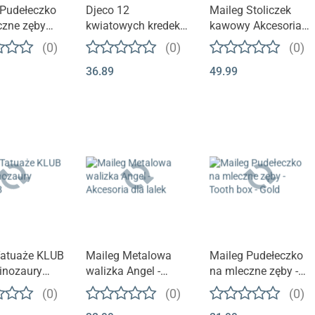
 Pudełeczko
Djeco 12
Maileg Stoliczek
czne zęby
kwiatowych kredek
kawowy Akcesoria
ox. Small -
dla maluchów
dla lalek - Miniature
(0)
(0)
(0)
r
DJ09005
coffee table
36.89
49.99
Tatuaże KLUB
Maileg Metalowa
Maileg Pudełeczko
inozaury
walizka Angel -
na mleczne zęby -
98
Akcesoria dla lalek
Tooth box - Gold
(0)
(0)
(0)