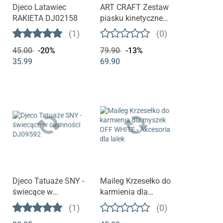
Djeco Latawiec
ART CRAFT Zestaw
RAKIETA DJ02158
piasku kinetycznego
- Twórz, buduj,
(1)
(0)
rozbieraj Piasek
45.00
-20%
79.90
-13%
35.99
69.90
Djeco Tatuaże SNY -
Maileg Krzesełko do
świecące w
karmienia dla
ciemności DJ09592
myszek OFF WHITE
(1)
(0)
- Akcesoria dla lalek