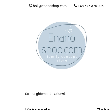
bok@enanoshop.com
+48 575 376 996
nowości
bestsel
kontakt
nowości
bestsellery
promocje
kate
Strona główna
zabawki