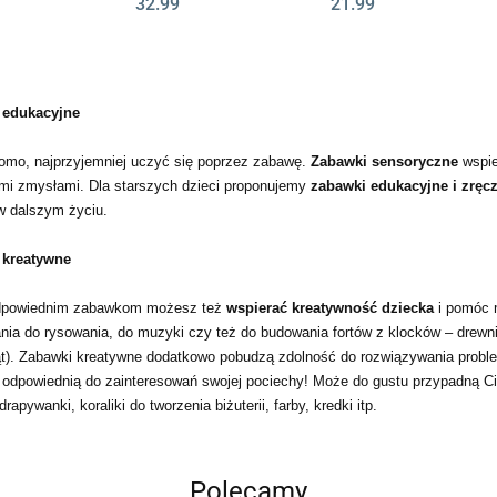
32.99
21.99
 edukacyjne
omo, najprzyjemniej uczyć się poprzez zabawę.
Zabawki sensoryczne
wspie
mi zmysłami. Dla starszych dzieci proponujemy
zabawki edukacyjne i zręc
 w dalszym życiu.
 kreatywne
odpowiednim zabawkom możesz też
wspierać kreatywność dziecka
i pomóc
nia do rysowania, do muzyki czy też do budowania fortów z klocków – drewni
t). Zabawki kreatywne dodatkowo pobudzą zdolność do rozwiązywania proble
odpowiednią do zainteresowań swojej pociechy! Może do gustu przypadną C
rapywanki, koraliki do tworzenia biżuterii, farby, kredki itp.
Polecamy