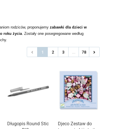
waniom rodziców, proponujemy
zabawki dla dzieci w
o roku życia
. Zostały one posegregowane według
echy.
1
2
3
...
78
Długopis Round Stic
Djeco Zestaw do