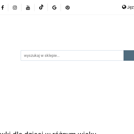
Ję
lery
promocje
kategorie produktów
producenci
P
En
gorie produktów
producenci
na prezent
kontak