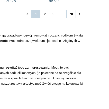
20.25
45.99
1
2
3
...
78
rają prawidłowy rozwój niemowląt i uczą ich odbioru świata
znościowe
, które uczą wielu umiejętności niezbędnych w
 mu
rozwijać
jego
zainteresowania
. Mogą to być
anych bądź silikonowych (te polecane są szczególnie dla
mów w sposób twórczy i oryginalny. U nas wybierzesz
i nasze zestawy artystyczne? Zwróć uwagę na kolorowanki