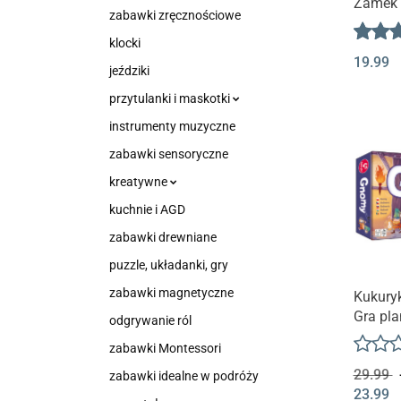
Zamek n
zabawki zręcznościowe
Paper b
Let the 
klocki
19.99
Rose
jeździki
przytulanki i maskotki
instrumenty muzyczne
zabawki sensoryczne
kreatywne
kuchnie i AGD
zabawki drewniane
puzzle, układanki, gry
zabawki magnetyczne
Kukury
Gra pl
odgrywanie ról
zabawki Montessori
29.99
zabawki idealne w podróży
23.99