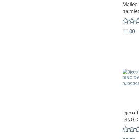
Maileg
na mle
Tooth b
Heathe
11.00
Djeco 
DINO D
DJ095