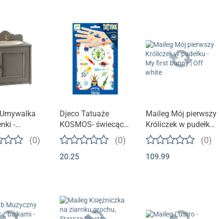
 Umywalka
Djeco Tatuaże
Maileg Mój pierwszy
nki -
KOSMOS- świecące
Króliczek w pudełku
a dla lalek -
w ciemności
- My first bunny | Off
(0)
(0)
(0)
re bathtub
DJ09590
white
20.25
109.99