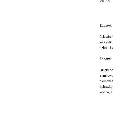
20.25
Zabawki
Jak wiad
wszystki
szkole i
Zabawki
Dzięki 
zamiłowa
niemowlą
zabawkę 
wodne, zd