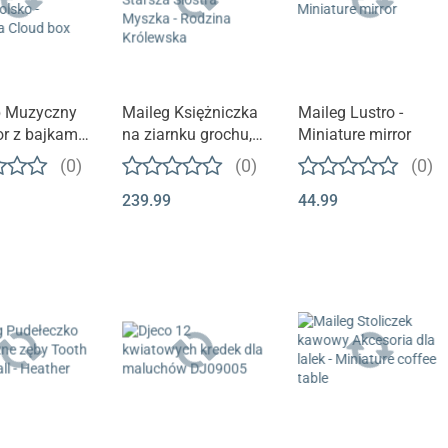
b Muzyczny
Maileg Księżniczka
Maileg Lustro -
or z bajkami -
na ziarnku grochu,
Miniature mirror
polsko -
Starsza Siostra
(0)
(0)
(0)
ka Cloud box
Myszka - Rodzina
239.99
44.99
Królewska