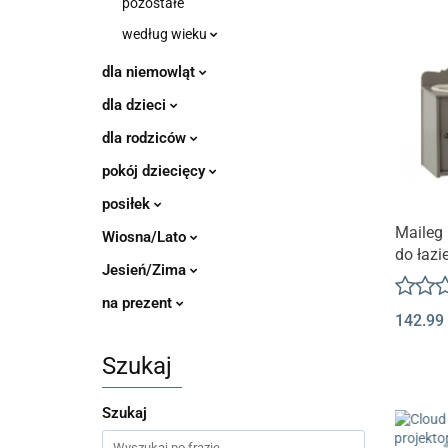
pozostałe
według wieku
dla niemowląt
dla dzieci
dla rodziców
pokój dziecięcy
posiłek
Maileg
Wiosna/Lato
do łazie
Jesień/Zima
Akcesori
Miniatu
na prezent
142.99
Szukaj
Szukaj