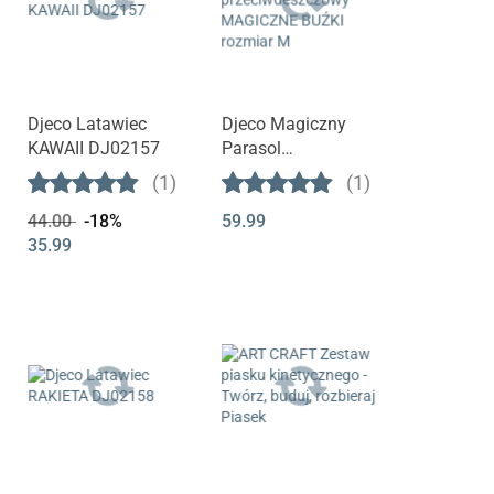
Djeco Latawiec
Djeco Magiczny
KAWAII DJ02157
Parasol
przeciwdeszczowy
(1)
(1)
MAGICZNE BUŹKI
44.00
-18%
59.99
rozmiar M
35.99