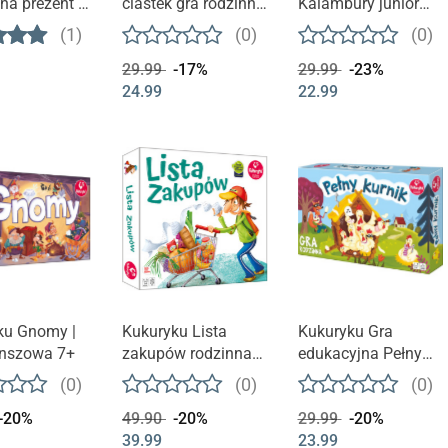
a prezent -
ciastek gra rodzinna
Kalambury junior
ag, Castle:
| wiek 5+
Gra rodzinna | wiek
(1)
(0)
(0)
story begin -
4+
29.99
-17%
29.99
-23%
24.99
22.99
ku Gnomy |
Kukuryku Lista
Kukuryku Gra
anszowa 7+
zakupów rodzinna
edukacyjna Pełny
gra planszowa |
Kurnik | wiek 6+
(0)
(0)
(0)
wiek 6+
-20%
49.90
-20%
29.99
-20%
39.99
23.99