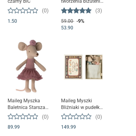
czarny BIC
tworzenia biżuterii
400 el - TĘCZA
(0)
(3)
1.50
59.00
-9%
53.90
Maileg Myszka
Maileg Myszki
Baletnica Starsza
Bliźniaki w pudełku
Siostra Heather
zapałek - Twins in
(0)
(0)
matchbox Baby
89.99
149.99
mice