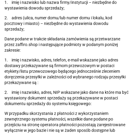
1. imię i nazwisko lub nazwa firmy/instytucji – niezbędne do
wystawienia dowodu sprzedaży;
2. adres (ulica, numer domu/lub numer domu i lokalu, kod
pocztowy i miasto) – niezbędne do wystawienia dowodu
sprzedaży;
Dane podane w trakcie składania zamówienia są przetwarzane
przez zaffiro.shop i następujące podmioty w podanym poniżej
zakresie:
1. imię i nazwisko, adres, telefon, e-mail wskazane jako adres
dostawy przekazywane są firmom przewozowym w postaci
etykiety/listu przewozowego będącego jednocześnie zleceniem
doręczenia przesyłki w zależności od wybranego rodzaju przesyłki
przekazywane są :
2. imię i nazwisko, adres, NIP wskazane jako dane na które ma być
wystawiony dokument sprzedaży są przekazywane w postaci
dokumentu sprzedaży do systemu księgowego:
W przypadku skorzystania z płatności z wykorzystaniem
zewnętrznego systemu płatności, wszelkie dane podane po
przejściu na stronę operatora płatności pozostają zarejestrowane
wyłącznie w jego bazie i nie są w żaden sposób dostępne lub