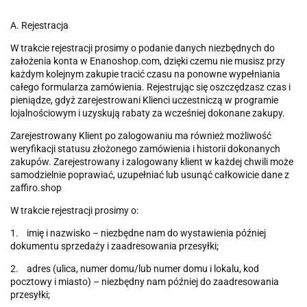
A. Rejestracja
W trakcie rejestracji prosimy o podanie danych niezbędnych do
założenia konta w Enanoshop.com, dzięki czemu nie musisz przy
każdym kolejnym zakupie tracić czasu na ponowne wypełniania
całego formularza zamówienia. Rejestrując się oszczędzasz czas i
pieniądze, gdyż zarejestrowani Klienci uczestniczą w programie
lojalnościowym i uzyskują rabaty za wcześniej dokonane zakupy.
Zarejestrowany Klient po zalogowaniu ma również możliwość
weryfikacji statusu złożonego zamówienia i historii dokonanych
zakupów. Zarejestrowany i zalogowany klient w każdej chwili może
samodzielnie poprawiać, uzupełniać lub usunąć całkowicie dane z
zaffiro.shop
W trakcie rejestracji prosimy o:
1. imię i nazwisko – niezbędne nam do wystawienia później
dokumentu sprzedaży i zaadresowania przesyłki;
2. adres (ulica, numer domu/lub numer domu i lokalu, kod
pocztowy i miasto) – niezbędny nam później do zaadresowania
przesyłki;