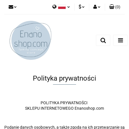
(
0
)
Polski
PLN
Zaloguj się
English
Zarejestruj się
EUR
Dodaj zgłoszenie
Polityka prywatności
POLITYKA PRYWATNOŚCI
SKLEPU INTERNETOWEGO Enanoshop.com
Podanie danych osobowych, a także zgoda na ich przetwarzanie są