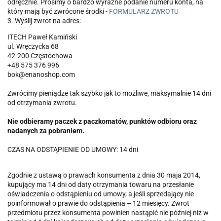
odręcznie. Prosimy o bardzo wyraźne podanie numeru konta, na
który mają być zwrócone środki -
FORMULARZ ZWROTU
3. Wyślij zwrot na adres:
ITECH Paweł Kamiński
ul. Wręczycka 68
42-200 Częstochowa
+48 575 376 996
bok@enanoshop.com
Zwrócimy pieniądze tak szybko jak to możliwe, maksymalnie 14 dni
od otrzymania zwrotu.
Nie odbieramy paczek z paczkomatów, punktów odbioru oraz
nadanych za pobraniem.
CZAS NA ODSTĄPIENIE OD UMOWY: 14 dni
Zgodnie z ustawą o prawach konsumenta z dnia 30 maja 2014,
kupujący ma 14 dni od daty otrzymania towaru na przesłanie
oświadczenia o odstąpieniu od umowy, a jeśli sprzedający nie
poinformował o prawie do odstąpienia – 12 miesięcy. Zwrot
przedmiotu przez konsumenta powinien nastąpić nie później niż w