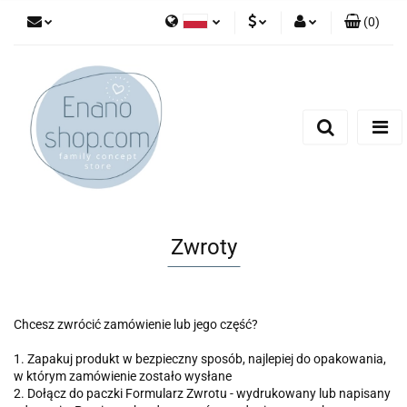
(
0
)
Polski
PLN
Zaloguj się
English
Zarejestruj się
EUR
Dodaj zgłoszenie
Zwroty
Chcesz zwrócić zamówienie lub jego część?
1. Zapakuj produkt w bezpieczny sposób, najlepiej do opakowania,
w którym zamówienie zostało wysłane
2. Dołącz do paczki Formularz Zwrotu - wydrukowany lub napisany