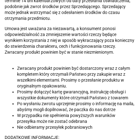
terminie 14 dni kalendarzowych od daty przesłania oświadczenia,
podobnie jak zwrot środków przez Sprzedającego. Sprzedający
może jednak wstrzymać się z odesłaniem środków do czasu
otrzymania przedmiotu.
Umowa jest uważana za niezawartą, a konsument ponosi
odpowiedzialność za zmniejszenie wartości rzeczy będące
wynikiem korzystania z niej w sposób wykraczający poza konieczny
do stwierdzenia charakteru, cech i funkcjonowania rzeczy.
Zwracany produkt powinien być w stanie niezmienionym.
Zwracany produkt powinien być dostarczony wraz z całym
kompletem który otrzymali Państwo przy zakupie wraz z
wszelkimi elementami. Prosimy o przesłanie produktu w
oryginalnym opakowaniu.
Prosimy dołączyć kartę gwarancyjną, instrukcję obsługi i
wszystkie dokumenty które otrzymali Państwo z towarem
Po wysłaniu zwrotu uprzejmie prosimy o informację na maila,
abyśmy mogli dopilnować, że paczka do nas dotrze
W przypadku nie spełnienia powyższych warunków
przesyłka może nie zostać odebrana
Nie odbieramy przesyłek pobraniowych
DODATKOWE INFORMACJE: