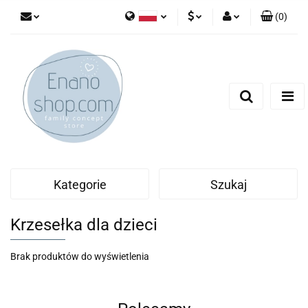
(
0
)
Polski
PLN
Zaloguj się
English
Zarejestruj się
EUR
Dodaj zgłoszenie
Kategorie
Szukaj
Krzesełka dla dzieci
Brak produktów do wyświetlenia