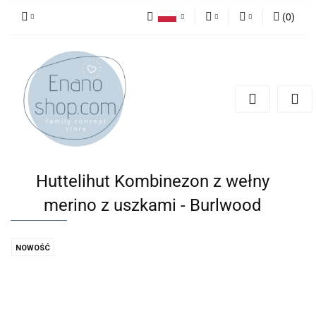
(
0
)
Polski
PLN
Zaloguj się
English
Zarejestruj się
EUR
Dodaj zgłoszenie
Huttelihut Kombinezon z wełny
merino z uszkami - Burlwood
NOWOŚĆ