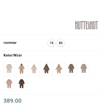
rozmiar
74
80
Kolor/Wzór
389.00