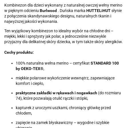
Kombinezon dla dzieci wykonany z naturalnej owczej wełny merino
w pięknym odcieniu
Burlwood
. Duńska marka
HUTTELiHUT
słynie
z połączenia skandynawskiego designu, naturalnych tkanin i
najwyższej jakości wykonania.
Ten wyjątkowy kombinezon to idealny wybór na chłodne dni –
miękki, lekki i sprężysty jak polar, a jednocześnie niezwykle
przyjazny dla delikatnej skóry dziecka, w tym także skóry alergików.
Cechy produktu:
100% naturalna wełna merino – certyfikat
STANDARD 100
by OEKO-TEX®
,
miękkie polarowe wykończenie wewnątrz, zapewniające
komfort i ciepło,
praktyczne zakładki w rękawach i nogawkach
(do rozmiaru
74), które pozwalają otulić rączki i stópki,
kapturek z uroczymi uszkami, chroniący główkę przed
chłodem,
zapięcie na zamek błyskawiczny – wygodne i szybkie
ubieranie,