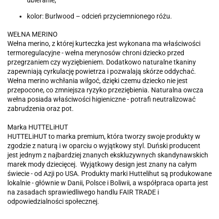
kolor: Burlwood – odcień przyciemnionego różu.
WEŁNA MERINO
Wełna merino, z której kurteczka jest wykonana ma właściwości
termoregulacyjne - wełna merynosów chroni dziecko przed
przegrzaniem czy wyziębieniem. Dodatkowo naturalne tkaniny
zapewniają cyrkulację powietrza i pozwalają skórze oddychać.
Wełna merino wchłania wilgoć, dzięki czemu dziecko nie jest
przepocone, co zmniejsza ryzyko przeziębienia. Naturalna owcza
wełna posiada właściwości higieniczne - potrafi neutralizować
zabrudzenia oraz pot.
Marka HUTTELiHUT
HUTTELiHUT to marka premium, która tworzy swoje produkty w
zgodzie z naturą i w oparciu o wyjątkowy styl. Duński producent
jest jednym z najbardziej znanych ekskluzywnych skandynawskich
marek mody dziecięcej. Wyjątkowy design jest znany na całym
świecie - od Azji po USA. Produkty marki Huttelihut są produkowane
lokalnie - głównie w Danii, Polsce i Boliwii, a współpraca oparta jest
na zasadach sprawiedliwego handlu FAIR TRADE i
odpowiedzialności społecznej.