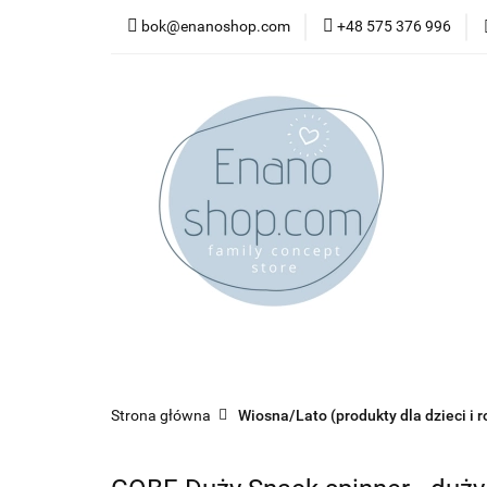
bok@enanoshop.com
+48 575 376 996
nowości
bestsel
kontakt
nowości
bestsellery
promocje
kate
Strona główna
Wiosna/Lato (produkty dla dzieci i r