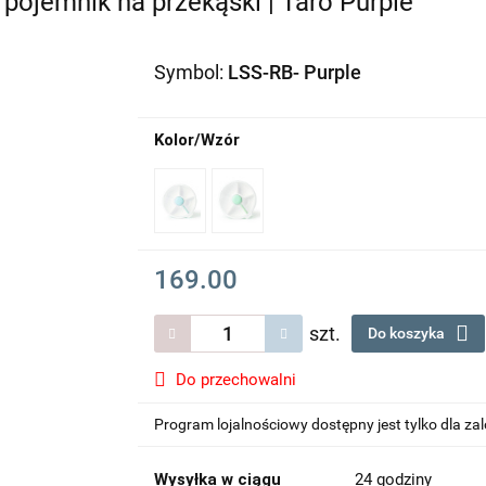
pojemnik na przekąski | Taro Purple
Symbol:
LSS-RB- Purple
Kolor/Wzór
169.00
szt.
Do koszyka
Do przechowalni
Program lojalnościowy dostępny jest tylko dla z
Wysyłka w ciągu
24 godziny