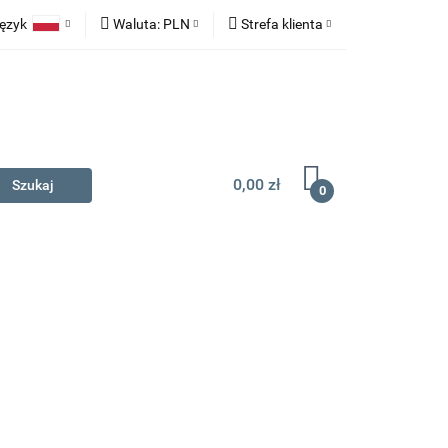
ęzyk
Waluta:
PLN
Strefa klienta
na prezent
Polski
PLN
Zaloguj się
English
EUR
Zarejestruj się
Dodaj zgłoszenie
0,00 zł
0