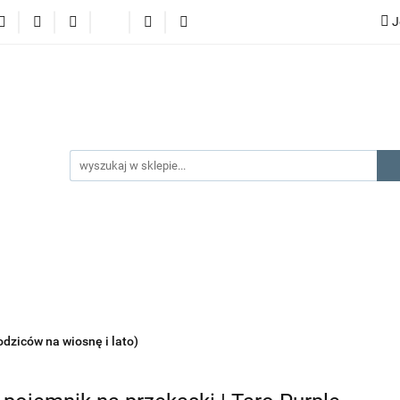
J
lery
promocje
kategorie produktów
producenci
gorie produktów
producenci
na prezent
kontakt
odziców na wiosnę i lato)