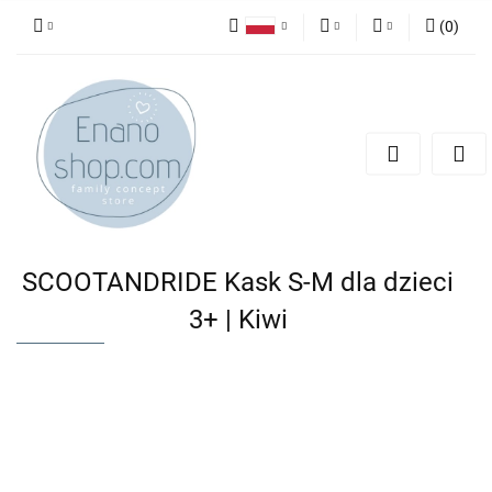
(
0
)
Polski
PLN
Zaloguj się
English
Zarejestruj się
EUR
Dodaj zgłoszenie
SCOOTANDRIDE Kask S-M dla dzieci
3+ | Kiwi