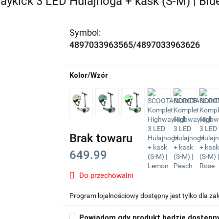
ick 3 LED Hulajnoga + kask (S-M) | Blu
Symbol:
4897033963565/4897033963626
Kolor/Wzór
Brak towaru
649.99
Do przechowalni
Program lojalnościowy dostępny jest tylko dla z
Powiadom gdy produkt będzie dostępn