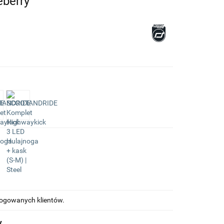
eberry
alogowanych klientów.
y