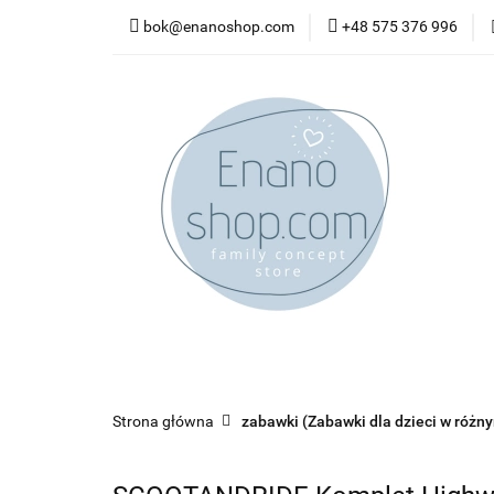
bok@enanoshop.com
+48 575 376 996
nowości
bestsel
kontakt
nowości
bestsellery
promocje
kate
Strona główna
zabawki (Zabawki dla dzieci w różn