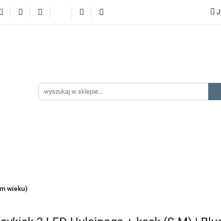
J
lery
promocje
kategorie produktów
producenci
gorie produktów
producenci
na prezent
kontakt
ym wieku)