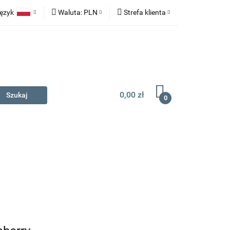
ęzyk
Waluta:
PLN
Strefa klienta
na prezent
Polski
PLN
Zaloguj się
English
EUR
Zarejestruj się
Dodaj zgłoszenie
0,00 zł
0