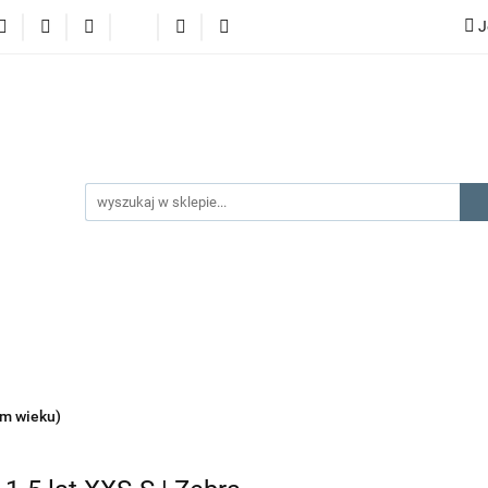
J
lery
promocje
kategorie produktów
producenci
gorie produktów
producenci
na prezent
kontakt
ym wieku)