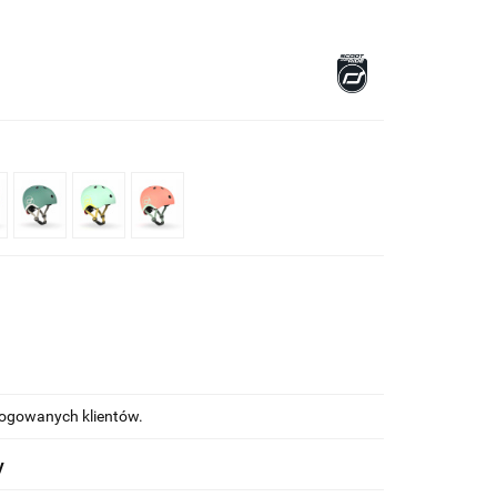
alogowanych klientów.
y