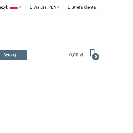
ęzyk
Waluta:
PLN
Strefa klienta
na prezent
Polski
PLN
Zaloguj się
English
EUR
Zarejestruj się
Dodaj zgłoszenie
0,00 zł
0