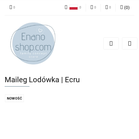
(
0
)
Polski
PLN
Zaloguj się
English
Zarejestruj się
EUR
Dodaj zgłoszenie
Maileg Lodówka | Ecru
NOWOŚĆ