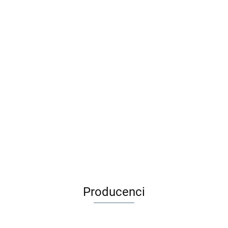
Djeco Zestaw do tworzenia
Adamigo Gra edukacyjna
biżuterii 400 el - TĘCZA
BYSTRE OCZKO + Kuferek 3+
59.00
53.90
49.99
39.99
Producenci