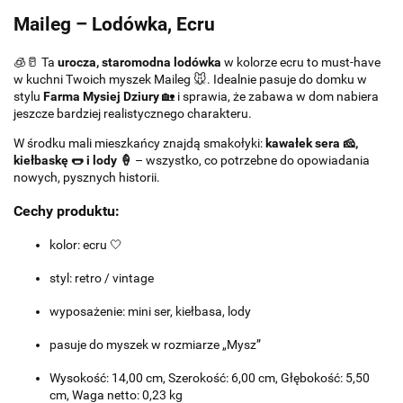
Maileg – Lodówka, Ecru
🧊🥛 Ta
urocza, staromodna lodówka
w kolorze ecru to must-have
w kuchni Twoich myszek Maileg 🐭. Idealnie pasuje do domku w
stylu
Farma Mysiej Dziury
🏡 i sprawia, że zabawa w dom nabiera
jeszcze bardziej realistycznego charakteru.
W środku mali mieszkańcy znajdą smakołyki:
kawałek sera 🧀,
kiełbaskę 🌭 i lody 🍦
– wszystko, co potrzebne do opowiadania
nowych, pysznych historii.
Cechy produktu:
kolor: ecru 🤍
styl: retro / vintage
wyposażenie: mini ser, kiełbasa, lody
pasuje do myszek w rozmiarze „Mysz”
Wysokość: 14,00 cm, Szerokość: 6,00 cm, Głębokość: 5,50
cm, Waga netto: 0,23 kg