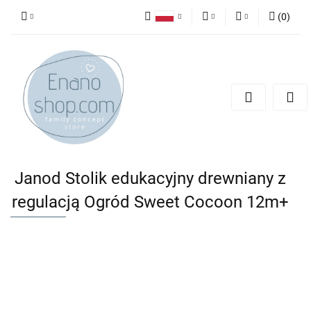
(
0
)
Polski
PLN
Zaloguj się
English
Zarejestruj się
EUR
Dodaj zgłoszenie
Janod Stolik edukacyjny drewniany z
regulacją Ogród Sweet Cocoon 12m+