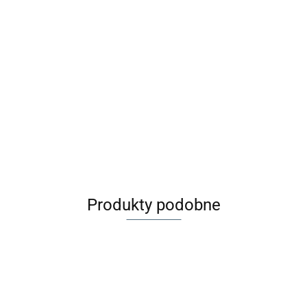
Maileg
All4Kids
Pusheen
Myszka
MAGNA-TILES®
Tatuaże
Karteczki
rowerzysta z
Klocki
zmywalne dla
129.99
samoprzylepne
5.99
plecakiem,
Magnetyczne
5.99
dzieci Kotki
indeksujące
109.00
Big Brother
microMAGS 20
jednorożce
el. COMBO
Produkty podobne