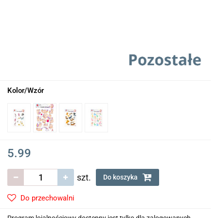
Kolor/Wzór
5.99
szt.
Do koszyka
Do przechowalni