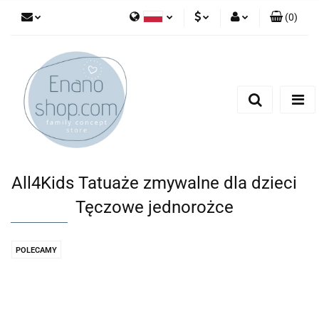
(
0
)
Polski
PLN
Zaloguj się
English
Zarejestruj się
EUR
Dodaj zgłoszenie
All4Kids Tatuaże zmywalne dla dzieci
Tęczowe jednorożce
POLECAMY