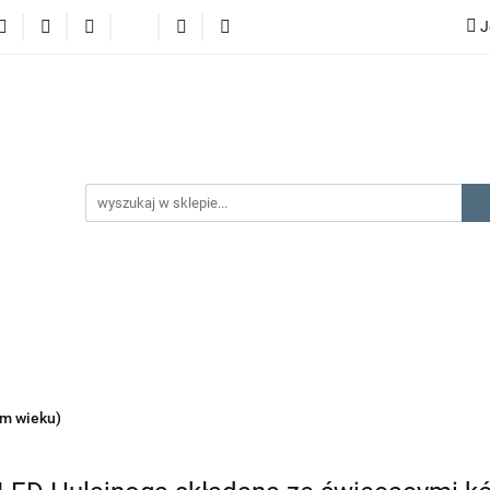
J
lery
promocje
kategorie produktów
producenci
gorie produktów
producenci
na prezent
kontakt
ym wieku)