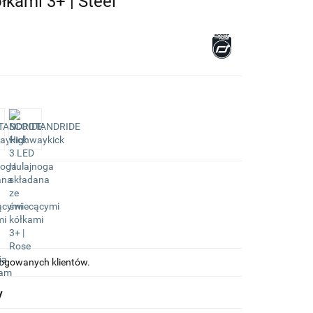
kami 3+ | Steel
alogowanych klientów.
y