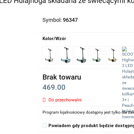
D Hulajnoga składana ze świecącymi kół
Symbol:
96347
Kolor/Wzór
Brak towaru
469.00
Do przechowalni
Program lojalnościowy dostępny jest tylko dla z
Powiadom gdy produkt będzie dostępn