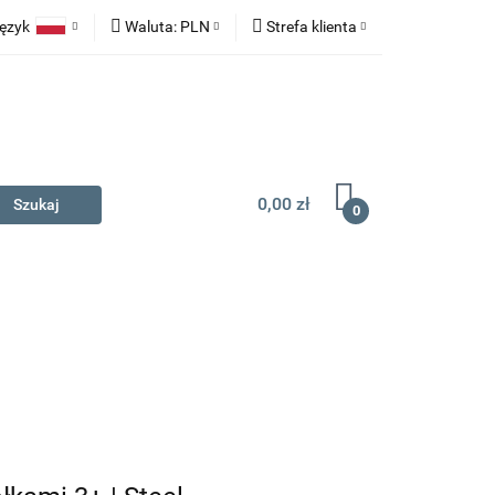
ęzyk
Waluta:
PLN
Strefa klienta
na prezent
Polski
PLN
Zaloguj się
English
EUR
Zarejestruj się
Dodaj zgłoszenie
0,00 zł
0