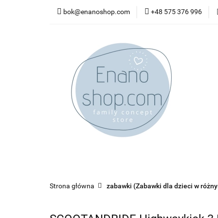
bok@enanoshop.com
+48 575 376 996
nowości
bestsel
kontakt
nowości
bestsellery
promocje
kate
Strona główna
zabawki (Zabawki dla dzieci w różn