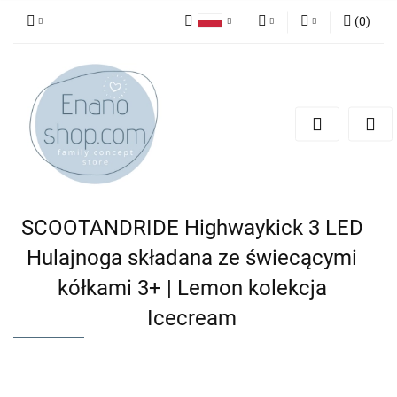
(
0
)
Polski
PLN
Zaloguj się
English
Zarejestruj się
EUR
Dodaj zgłoszenie
SCOOTANDRIDE Highwaykick 3 LED
Hulajnoga składana ze świecącymi
kółkami 3+ | Lemon kolekcja
Icecream