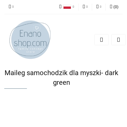
(
0
)
Polski
PLN
Zaloguj się
English
Zarejestruj się
EUR
Dodaj zgłoszenie
Maileg samochodzik dla myszki- dark
green