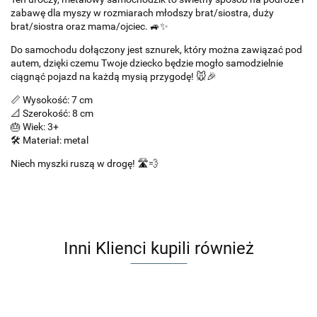
zabawę dla myszy w rozmiarach młodszy brat/siostra, duży
brat/siostra oraz mama/ojciec. 🚙✨
Do samochodu dołączony jest sznurek, który można zawiązać pod
autem, dzięki czemu Twoje dziecko będzie mogło samodzielnie
ciągnąć pojazd na każdą mysią przygodę! 🐭🎉
📏 Wysokość: 7 cm
📐 Szerokość: 8 cm
🎂 Wiek: 3+
🛠️ Materiał: metal
Niech myszki ruszą w drogę! 🛣️💨
Inni Klienci kupili również