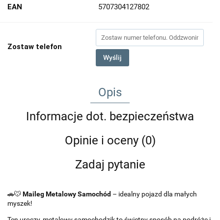
EAN
5707304127802
Zostaw telefon
Wyślij
Opis
Informacje dot. bezpieczeństwa
Opinie i oceny (0)
Zadaj pytanie
🚗🐭
Maileg Metalowy Samochód
– idealny pojazd dla małych
myszek!
Ten uroczy, metalowy samochodzik to świetny sposób na podróże i