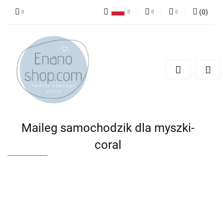
(
0
)
Polski
PLN
Zaloguj się
English
Zarejestruj się
EUR
Dodaj zgłoszenie
Maileg samochodzik dla myszki-
coral