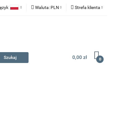
ęzyk
Waluta:
PLN
Strefa klienta
na prezent
Polski
PLN
Zaloguj się
English
EUR
Zarejestruj się
Dodaj zgłoszenie
0,00 zł
0