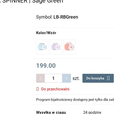
SPINNER | Sage Green
Symbol:
LB-RBGreen
Kolor/Wzór
199.00
szt.
Do koszyka
Do przechowalni
Program lojalnościowy dostępny jest tylko dla z
Wysyłka w ciągu
24 godziny