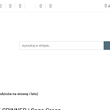
J
lery
promocje
kategorie produktów
producenci
gorie produktów
producenci
na prezent
kontakt
odziców na wiosnę i lato)