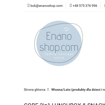
bok@enanoshop.com
+48 575 376 996
nowości
bestsel
kontakt
nowości
bestsellery
promocje
kate
Strona główna
Wiosna/Lato (produkty dla dzieci i r