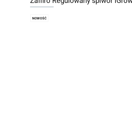
Zaffiro Regulowany śpiwór iGrow
NOWOŚĆ