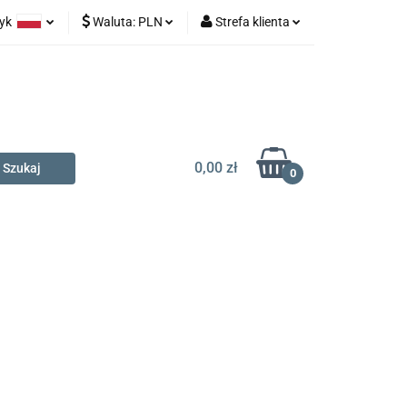
zyk
Waluta:
PLN
Strefa klienta
na prezent
olski
PLN
Zaloguj się
glish
EUR
Zarejestruj się
Dodaj zgłoszenie
0,00 zł
0
t