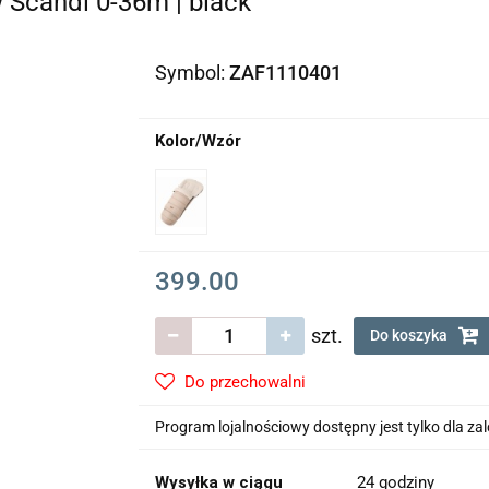
 Scandi 0-36m | black
Symbol:
ZAF1110401
Kolor/Wzór
399.00
szt.
Do koszyka
Do przechowalni
Program lojalnościowy dostępny jest tylko dla z
Wysyłka w ciągu
24 godziny