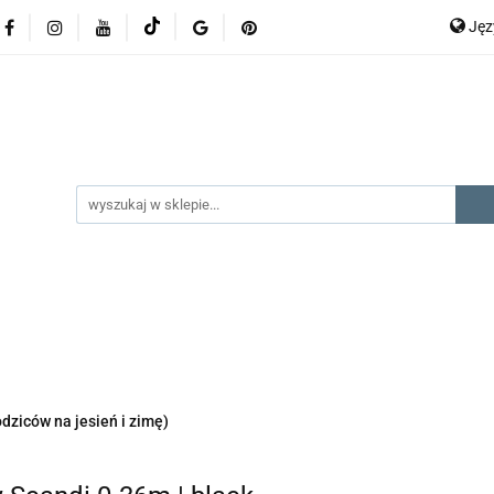
Ję
lery
promocje
kategorie produktów
producenci
P
En
gorie produktów
producenci
na prezent
kontak
odziców na jesień i zimę)