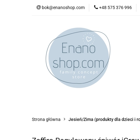
bok@enanoshop.com
+48 575 376 996
nowości
bestsel
kontakt
nowości
bestsellery
promocje
kate
Strona główna
Jesień/Zima (produkty dla dzieci i r