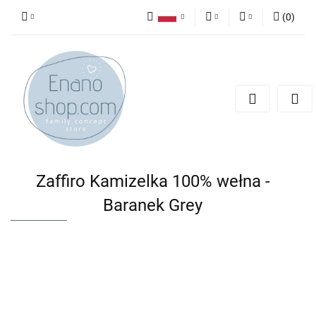
(
0
)
Polski
PLN
Zaloguj się
English
Zarejestruj się
EUR
Dodaj zgłoszenie
Zaffiro Kamizelka 100% wełna -
Baranek Grey