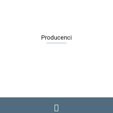
wełna
merino 116
12m |
12m |
wełna
wełna
389.00
359.00
merino ALLIE
140 |
beige
black
basic
premium
uszy | Camel
Mahogany
black
vanilla
Melange
Rose
Producenci