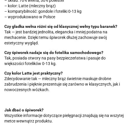
– skład: 70% wełna, 30% poliester
– kolor: Latte (mleczny brąz)
– kompatybilność: gondole i foteliki 0-13 kg
– wyprodukowano w Polsce
Czy gładka wełna różni się od klasycznej wełny typu baranek?
Tak — jest bardziej jednolita, elegancka i mniej podatna na
mechacenie. Dzięki temu śpiworek dłużej zachowuje swój
estetyczny wygląd.
Czy śpiworek nadaje się do fotelika samochodowego?
Tak, posiada otwory na pasy bezpieczeństwa i pasuje do
większości fotelików 0-13 kg.
Czy kolor Latte jest praktyczny?
Zdecydowanie tak — mleczny brąz świetnie maskuje drobne
zabrudzenia i pięknie prezentuje się zarówno w klasycznych, jak i
nowoczesnych wózkach.
Jak dbać o śpiworek?
Wszystkie informacje dotyczące pielęgnacji znajdują się na wszytej
metce wewnątrz produktu.