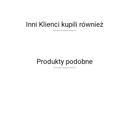
Inni Klienci kupili również
Produkty podobne
Zaffiro
Zaffiro
ZAFFIRO
ZAFFIRO
Śpiworek
Śpiworek
Śpiworek
Śpiworek
HUTTELiHUT
HUTTELiH
Mini
Mini
iGrow |
iGrow |
249.00
249.00
349.00
399.00
Kombinezon
Kurtka weł
Aspen 0-
Aspen 0-
Nordico
Aspen