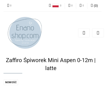
(
0
)
Polski
PLN
Zaloguj się
English
Zarejestruj się
EUR
Dodaj zgłoszenie
Zaffiro Śpiworek Mini Aspen 0-12m |
latte
NOWOŚĆ