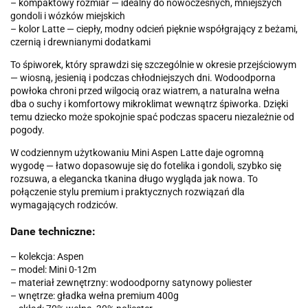
– kompaktowy rozmiar — idealny do nowoczesnych, mniejszych
gondoli i wózków miejskich
– kolor Latte — ciepły, modny odcień pięknie współgrający z beżami,
czernią i drewnianymi dodatkami
To śpiworek, który sprawdzi się szczególnie w okresie przejściowym
— wiosną, jesienią i podczas chłodniejszych dni. Wodoodporna
powłoka chroni przed wilgocią oraz wiatrem, a naturalna wełna
dba o suchy i komfortowy mikroklimat wewnątrz śpiworka. Dzięki
temu dziecko może spokojnie spać podczas spaceru niezależnie od
pogody.
W codziennym użytkowaniu Mini Aspen Latte daje ogromną
wygodę — łatwo dopasowuje się do fotelika i gondoli, szybko się
rozsuwa, a elegancka tkanina długo wygląda jak nowa. To
połączenie stylu premium i praktycznych rozwiązań dla
wymagających rodziców.
Dane techniczne:
– kolekcja: Aspen
– model: Mini 0-12m
– materiał zewnętrzny: wodoodporny satynowy poliester
– wnętrze: gładka wełna premium 400g