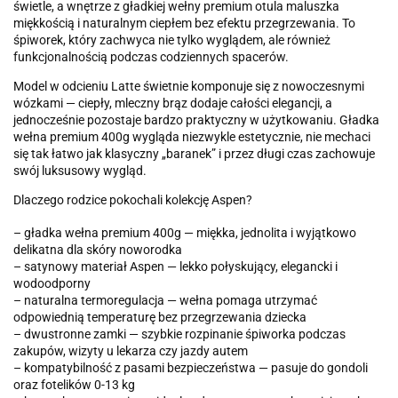
świetle, a wnętrze z gładkiej wełny premium otula maluszka
miękkością i naturalnym ciepłem bez efektu przegrzewania. To
śpiworek, który zachwyca nie tylko wyglądem, ale również
funkcjonalnością podczas codziennych spacerów.
Model w odcieniu Latte świetnie komponuje się z nowoczesnymi
wózkami — ciepły, mleczny brąz dodaje całości elegancji, a
jednocześnie pozostaje bardzo praktyczny w użytkowaniu. Gładka
wełna premium 400g wygląda niezwykle estetycznie, nie mechaci
się tak łatwo jak klasyczny „baranek” i przez długi czas zachowuje
swój luksusowy wygląd.
Dlaczego rodzice pokochali kolekcję Aspen?
– gładka wełna premium 400g — miękka, jednolita i wyjątkowo
delikatna dla skóry noworodka
– satynowy materiał Aspen — lekko połyskujący, elegancki i
wodoodporny
– naturalna termoregulacja — wełna pomaga utrzymać
odpowiednią temperaturę bez przegrzewania dziecka
– dwustronne zamki — szybkie rozpinanie śpiworka podczas
zakupów, wizyty u lekarza czy jazdy autem
– kompatybilność z pasami bezpieczeństwa — pasuje do gondoli
oraz fotelików 0-13 kg