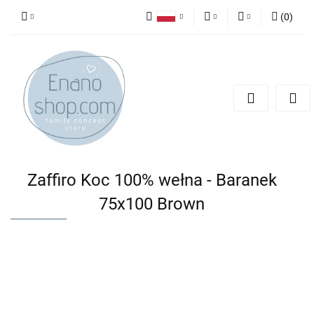
(
0
)
Polski
PLN
Zaloguj się
English
Zarejestruj się
EUR
Dodaj zgłoszenie
Zaffiro Koc 100% wełna - Baranek
75x100 Brown