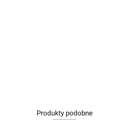
Zaffiro Buciki dziecięce
Wełna premium Beige
ZAFFIRO Śpiworek iGrow |
79.00
Aspen wełna premium vanilla
399.00
Produkty podobne