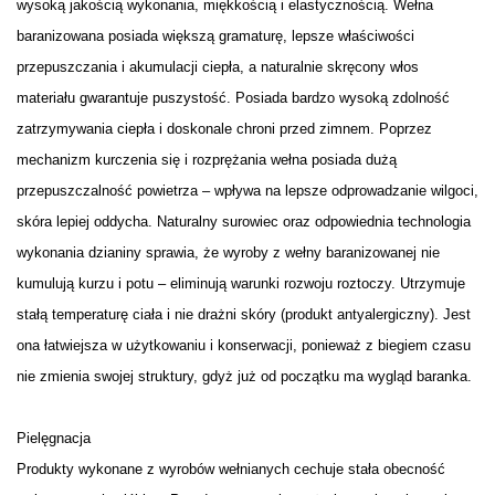
wysoką jakością wykonania, miękkością i elastycznością. Wełna
baranizowana posiada większą gramaturę, lepsze właściwości
przepuszczania i akumulacji ciepła, a naturalnie skręcony włos
materiału gwarantuje puszystość. Posiada bardzo wysoką zdolność
zatrzymywania ciepła i doskonale chroni przed zimnem. Poprzez
mechanizm kurczenia się i rozprężania wełna posiada dużą
przepuszczalność powietrza – wpływa na lepsze odprowadzanie wilgoci,
skóra lepiej oddycha. Naturalny surowiec oraz odpowiednia technologia
wykonania dzianiny sprawia, że wyroby z wełny baranizowanej nie
kumulują kurzu i potu – eliminują warunki rozwoju roztoczy. Utrzymuje
stałą temperaturę ciała i nie drażni skóry (produkt antyalergiczny). Jest
ona łatwiejsza w użytkowaniu i konserwacji, ponieważ z biegiem czasu
nie zmienia swojej struktury, gdyż już od początku ma wygląd baranka.
Pielęgnacja
Produkty wykonane z wyrobów wełnianych cechuje stała obecność