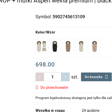
UP + mufki Aspen wełna premium | black
Symbol:
5902745613109
Kolor/Wzór
698.00
szt.
Do koszyka
Do przechowalni
Program lojalnościowy dostępny jest tylko dla z
Wysyłka w ciągu
24 godziny