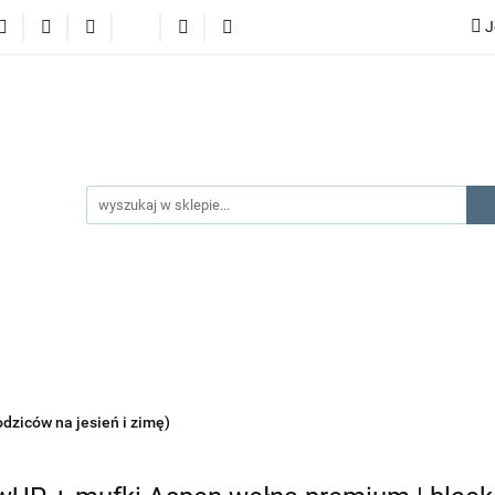
J
lery
promocje
kategorie produktów
producenci
gorie produktów
producenci
na prezent
kontakt
odziców na jesień i zimę)