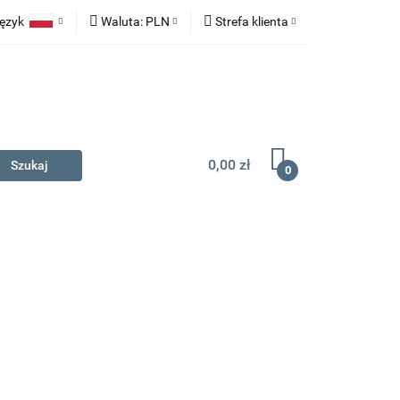
ęzyk
Waluta:
PLN
Strefa klienta
na prezent
Polski
PLN
Zaloguj się
English
EUR
Zarejestruj się
Dodaj zgłoszenie
0,00 zł
0