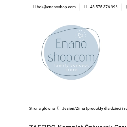
bok@enanoshop.com
+48 575 376 996
nowości
bestsel
kontakt
nowości
bestsellery
promocje
kate
Strona główna
Jesień/Zima (produkty dla dzieci i r