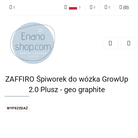
(
0
)
Polski
PLN
Zaloguj się
English
Zarejestruj się
EUR
Dodaj zgłoszenie
ZAFFIRO Śpiworek do wózka GrowUp
2.0 Plusz - geo graphite
WYPRZEDAŻ