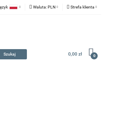
ęzyk
Waluta:
PLN
Strefa klienta
na prezent
Polski
PLN
Zaloguj się
English
EUR
Zarejestruj się
Dodaj zgłoszenie
0,00 zł
0