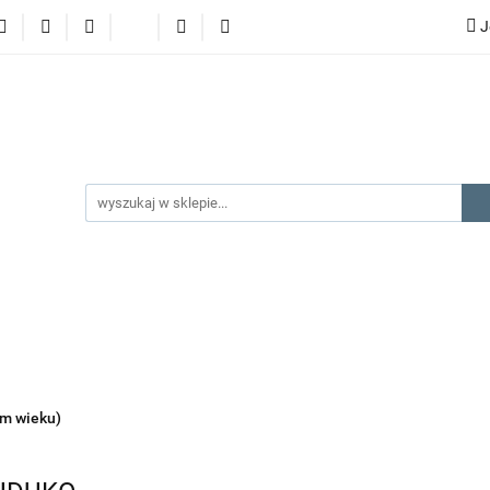
J
lery
promocje
kategorie produktów
producenci
gorie produktów
producenci
na prezent
kontakt
ym wieku)