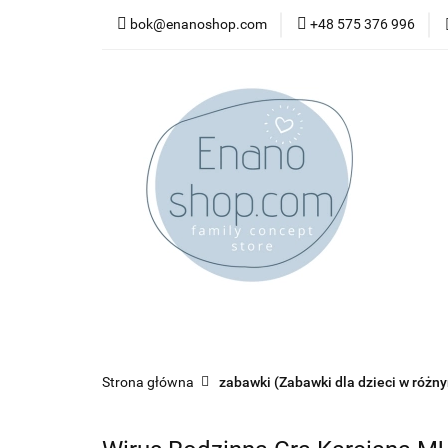
bok@enanoshop.com
+48 575 376 996
nowości
bestsel
kontakt
nowości
bestsellery
promocje
kate
Strona główna
zabawki (Zabawki dla dzieci w różn