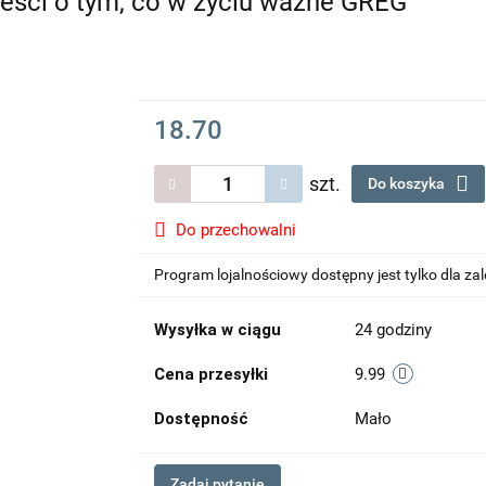
ieści o tym, co w życiu ważne GREG
18.70
szt.
Do koszyka
Do przechowalni
Program lojalnościowy dostępny jest tylko dla z
Wysyłka w ciągu
24 godziny
Cena przesyłki
9.99
Dostępność
Mało
Zadaj pytanie