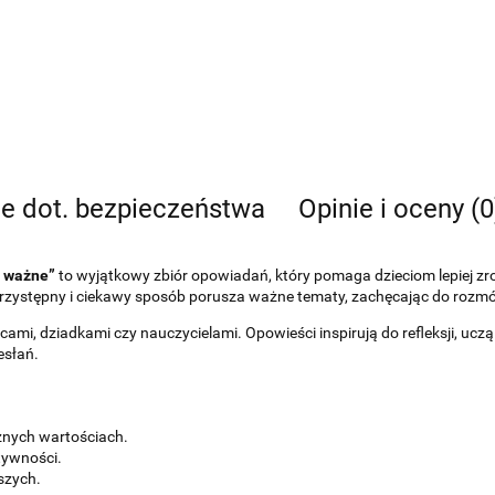
je dot. bezpieczeństwa
Opinie i oceny (0
u ważne”
to wyjątkowy zbiór opowiadań, który pomaga dzieciom lepiej zroz
przystępny i ciekawy sposób porusza ważne tematy, zachęcając do rozm
mi, dziadkami czy nauczycielami. Opowieści inspirują do refleksji, uczą
esłań.
żnych wartościach.
tywności.
szych.