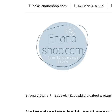
bok@enanoshop.com
+48 575 376 996
nowości
bestsel
kontakt
nowości
bestsellery
promocje
kate
Strona główna
zabawki (Zabawki dla dzieci w różn