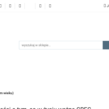
J
lery
promocje
kategorie produktów
producenci
gorie produktów
producenci
na prezent
kontakt
ym wieku)