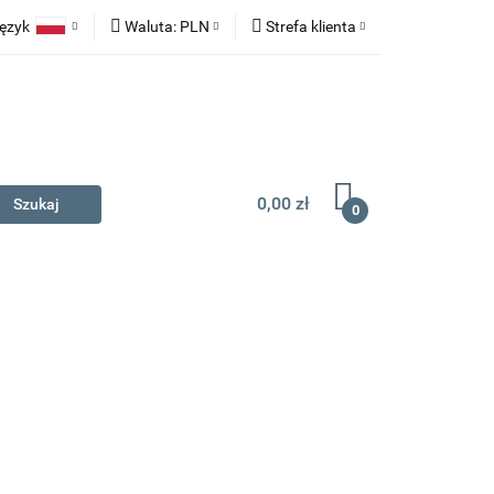
ęzyk
Waluta:
PLN
Strefa klienta
na prezent
Polski
PLN
Zaloguj się
English
EUR
Zarejestruj się
Dodaj zgłoszenie
0,00 zł
0