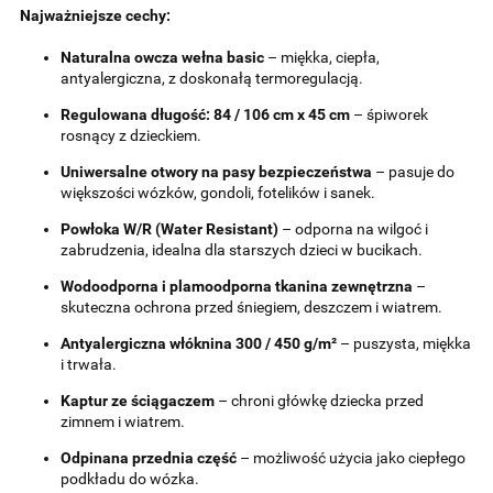
Najważniejsze cechy:
Naturalna owcza wełna basic
– miękka, ciepła,
antyalergiczna, z doskonałą termoregulacją.
Regulowana długość: 84 / 106 cm x 45 cm
– śpiworek
rosnący z dzieckiem.
Uniwersalne otwory na pasy bezpieczeństwa
– pasuje do
większości wózków, gondoli, fotelików i sanek.
Powłoka W/R (Water Resistant)
– odporna na wilgoć i
zabrudzenia, idealna dla starszych dzieci w bucikach.
Wodoodporna i plamoodporna tkanina zewnętrzna
–
skuteczna ochrona przed śniegiem, deszczem i wiatrem.
Antyalergiczna włóknina 300 / 450 g/m²
– puszysta, miękka
i trwała.
Kaptur ze ściągaczem
– chroni główkę dziecka przed
zimnem i wiatrem.
Odpinana przednia część
– możliwość użycia jako ciepłego
podkładu do wózka.