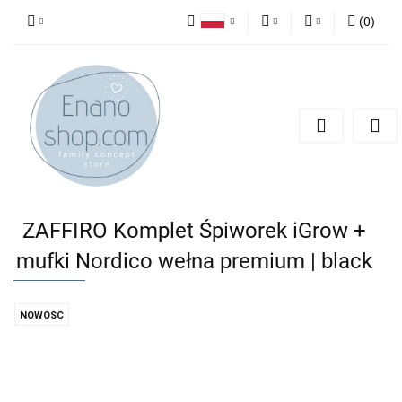
(
0
)
Polski
PLN
Zaloguj się
English
Zarejestruj się
EUR
Dodaj zgłoszenie
ZAFFIRO Komplet Śpiworek iGrow +
mufki Nordico wełna premium | black
NOWOŚĆ