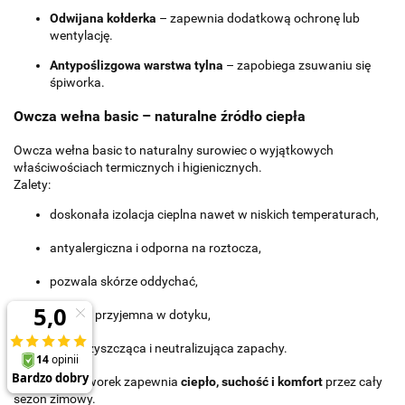
Odwijana kołderka
– zapewnia dodatkową ochronę lub
wentylację.
Antypoślizgowa warstwa tylna
– zapobiega zsuwaniu się
śpiworka.
Owcza wełna basic – naturalne źródło ciepła
Owcza wełna basic to naturalny surowiec o wyjątkowych
właściwościach termicznych i higienicznych.
Zalety:
doskonała izolacja cieplna nawet w niskich temperaturach,
antyalergiczna i odporna na roztocza,
pozwala skórze oddychać,
miękka, przyjemna w dotyku,
samoczyszcząca i neutralizująca zapachy.
Dzięki niej śpiworek zapewnia
ciepło, suchość i komfort
przez cały
sezon zimowy.