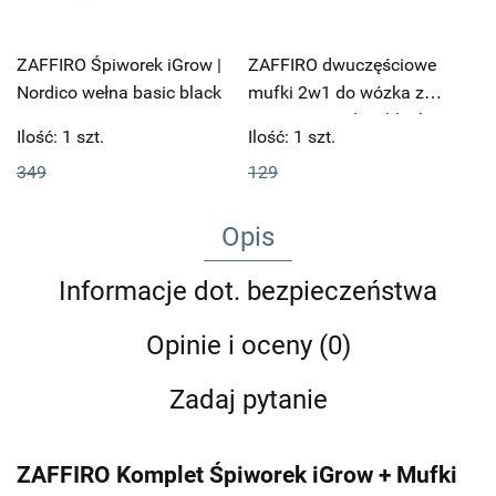
ZAFFIRO Śpiworek iGrow |
ZAFFIRO dwuczęściowe
Nordico wełna basic black
mufki 2w1 do wózka z
WEŁNĄ | Nordico black
Ilość:
1
szt.
Ilość:
1
szt.
czarne
349
129
Opis
Informacje dot. bezpieczeństwa
Opinie i oceny (0)
Zadaj pytanie
ZAFFIRO Komplet Śpiworek iGrow + Mufki