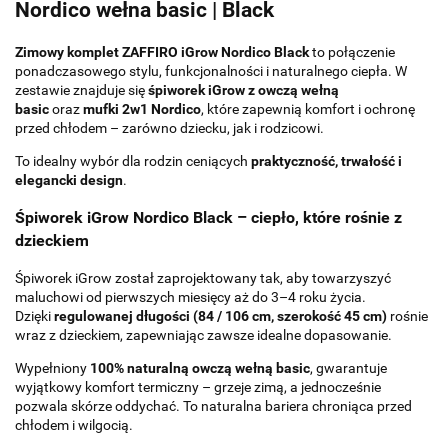
Nordico wełna basic | Black
Zimowy komplet ZAFFIRO iGrow Nordico Black
to połączenie
ponadczasowego stylu, funkcjonalności i naturalnego ciepła. W
zestawie znajduje się
śpiworek iGrow z owczą wełną
basic
oraz
mufki 2w1 Nordico
, które zapewnią komfort i ochronę
przed chłodem – zarówno dziecku, jak i rodzicowi.
To idealny wybór dla rodzin ceniących
praktyczność, trwałość i
elegancki design
.
Śpiworek iGrow Nordico Black – ciepło, które rośnie z
dzieckiem
Śpiworek iGrow został zaprojektowany tak, aby towarzyszyć
maluchowi od pierwszych miesięcy aż do 3–4 roku życia.
Dzięki
regulowanej długości (84 / 106 cm, szerokość 45 cm)
rośnie
wraz z dzieckiem, zapewniając zawsze idealne dopasowanie.
Wypełniony
100% naturalną owczą wełną basic
, gwarantuje
wyjątkowy komfort termiczny – grzeje zimą, a jednocześnie
pozwala skórze oddychać. To naturalna bariera chroniąca przed
chłodem i wilgocią.