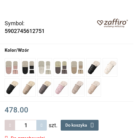
Symbol:
5902745612751
Kolor/Wzór
478.00
szt.
Do koszyka