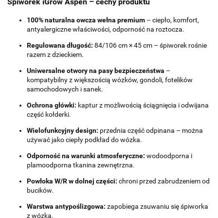
Śpiworek iGrow Aspen – cechy produktu
100% naturalna owcza wełna premium
– ciepło, komfort,
antyalergiczne właściwości, odporność na roztocza.
Regulowana długość:
84/106 cm × 45 cm – śpiworek rośnie
razem z dzieckiem.
Uniwersalne otwory na pasy bezpieczeństwa
–
kompatybilny z większością wózków, gondoli, fotelików
samochodowych i sanek.
Ochrona główki:
kaptur z możliwością ściągnięcia i odwijana
część kołderki.
Wielofunkcyjny design:
przednia część odpinana – można
używać jako ciepły podkład do wózka.
Odporność na warunki atmosferyczne:
wodoodporna i
plamoodporna tkanina zewnętrzna.
Powłoka W/R w dolnej części:
chroni przed zabrudzeniem od
bucików.
Warstwa antypoślizgowa:
zapobiega zsuwaniu się śpiworka
z wózka.