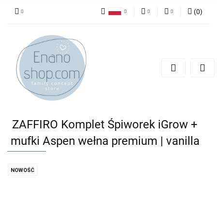
(
0
)
Polski
PLN
Zaloguj się
English
Zarejestruj się
EUR
Dodaj zgłoszenie
ZAFFIRO Komplet Śpiworek iGrow +
mufki Aspen wełna premium | vanilla
NOWOŚĆ