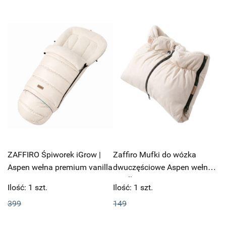
ZAFFIRO Śpiworek iGrow |
Zaffiro Mufki do wózka
Aspen wełna premium vanilla
dwuczęściowe Aspen wełna |
vanilla
Ilość:
1
szt.
Ilość:
1
szt.
399
149