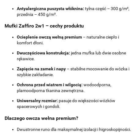
Antyalergiczna puszysta włóknina:
tylna część – 300 g/m²,
przednia – 450 g/m².
Mufki Zaffiro 2w1 – cechy produktu
Ocieplenie owczą wełną premium
– naturalne ciepło i
komfort dłoni.
Dwuczęściowa konstrukcja:
jedna mufka lub dwie osobne
rękawice.
Zapięcie na zamek i napy
– stabilne mocowanie do wózka i
szybkie zakładanie.
Ochrona przed wiatrem i wilgocią:
wodoodporna,
plamoodporna tkanina zewnętrzna.
Uniwersalny rozmiar:
pasuje do większości wózków
spacerowych i gondoli.
Dlaczego owcza wełna premium?
Dwustronne runo dla maksymalnej izolacji i higroskopijności.