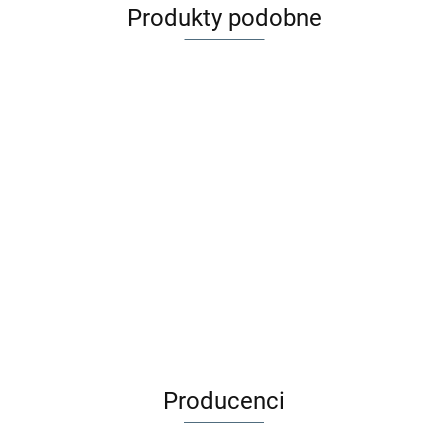
Produkty podobne
ZAFFIRO
ZAFFIRO
ZAFFIRO
ZAFFIRO
Komplet
Komplet
Śpiworek
Śpiworek
HUTTELiHUT
HUTTELiH
Śpiworek
Śpiworek
iGrow |
iGrow |
548.00
548.00
349.00
399.00
Kombinezon
Kurtka weł
iGrow +
iGrow +
Nordico
Aspen
wełna
merino 116
mufki
mufki
wełna
wełna
389.00
359.00
merino ALLIE
140 |
Aspen
Aspen
basic
premium
uszy | Camel
Mahogany
wełna
wełna
black
vanilla
Melange
Rose
premium
premium
| baby
| black
pink
Producenci