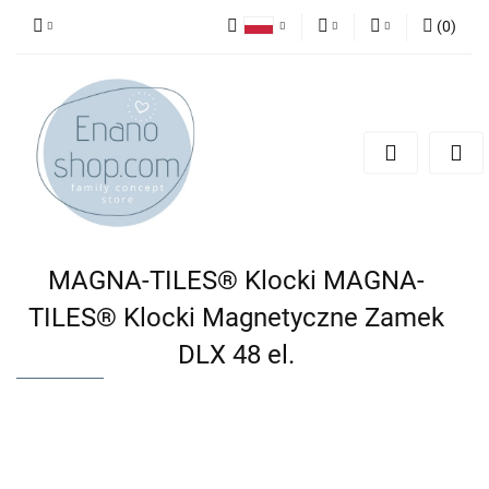
(
0
)
Polski
PLN
Zaloguj się
English
Zarejestruj się
EUR
Dodaj zgłoszenie
MAGNA-TILES® Klocki MAGNA-
TILES® Klocki Magnetyczne Zamek
DLX 48 el.