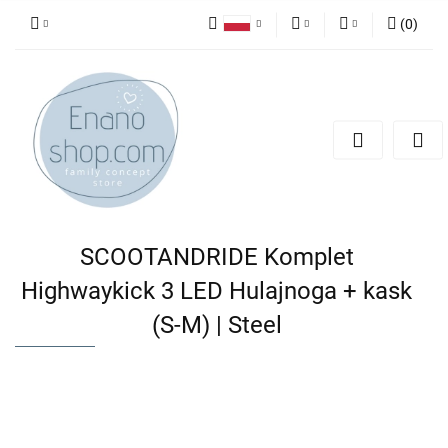
(
0
)
Polski
PLN
Zaloguj się
English
Zarejestruj się
EUR
Dodaj zgłoszenie
SCOOTANDRIDE Komplet
Highwaykick 3 LED Hulajnoga + kask
(S-M) | Steel