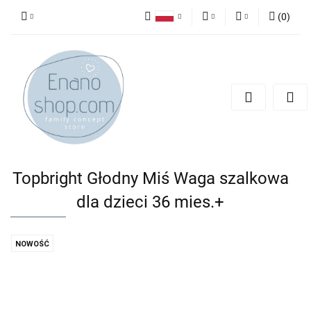
(
0
)
Polski
PLN
Zaloguj się
English
Zarejestruj się
EUR
Dodaj zgłoszenie
Topbright Głodny Miś Waga szalkowa
dla dzieci 36 mies.+
NOWOŚĆ