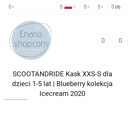
(
0
)
Polski
PLN
Zaloguj się
English
Zarejestruj się
EUR
Dodaj zgłoszenie
SCOOTANDRIDE Kask XXS-S dla
dzieci 1-5 lat | Blueberry kolekcja
Icecream 2020