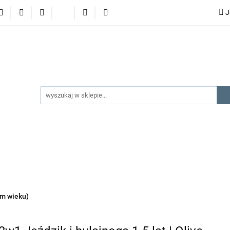
J
lery
promocje
kategorie produktów
producenci
gorie produktów
producenci
na prezent
kontakt
ym wieku)