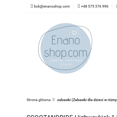
bok@enanoshop.com
+48 575 376 996
nowości
bestsel
kontakt
nowości
bestsellery
promocje
kate
Strona główna
zabawki (Zabawki dla dzieci w różn