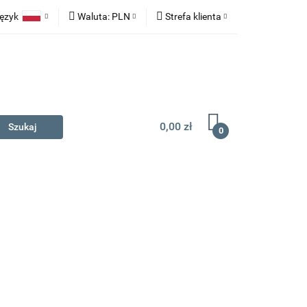
ęzyk
Waluta:
PLN
Strefa klienta
na prezent
Polski
PLN
Zaloguj się
English
EUR
Zarejestruj się
Dodaj zgłoszenie
0,00 zł
0