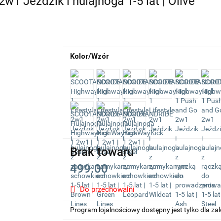
 Jeździk i hulajnoga 1-5 lat | Olive
Kolor/Wzór
Brak towaru
499.00
Do przechowalni
Program lojalnościowy dostępny jest tylko dla z