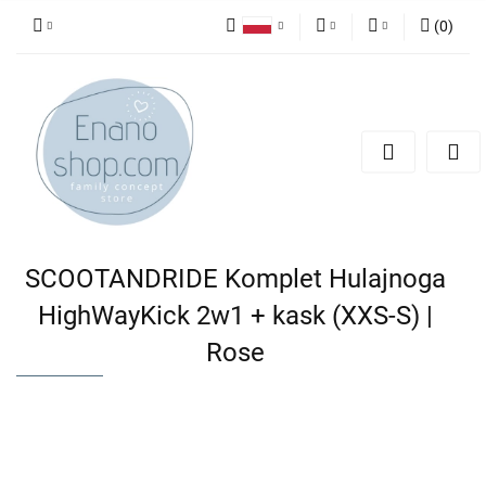
(
0
)
Polski
PLN
Zaloguj się
English
Zarejestruj się
EUR
Dodaj zgłoszenie
SCOOTANDRIDE Komplet Hulajnoga
HighWayKick 2w1 + kask (XXS-S) |
Rose