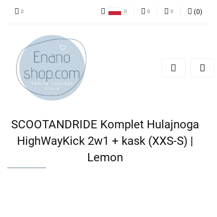
(
0
)
Polski
PLN
Zaloguj się
English
Zarejestruj się
EUR
Dodaj zgłoszenie
SCOOTANDRIDE Komplet Hulajnoga
HighWayKick 2w1 + kask (XXS-S) |
Lemon