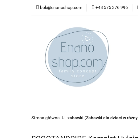
bok@enanoshop.com
+48 575 376 996
nowości
bestsel
kontakt
nowości
bestsellery
promocje
kate
Strona główna
zabawki (Zabawki dla dzieci w różn