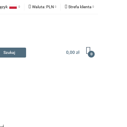
ęzyk
Waluta:
PLN
Strefa klienta
na prezent
Polski
PLN
Zaloguj się
English
EUR
Zarejestruj się
Dodaj zgłoszenie
0,00 zł
0