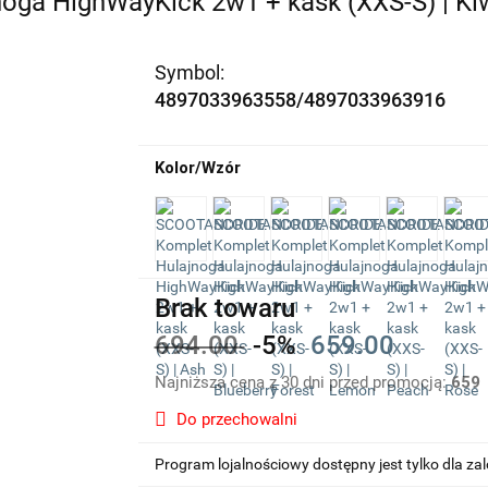
a HighWayKick 2w1 + kask (XXS-S) | Ki
Symbol:
4897033963558/4897033963916
Kolor/Wzór
Brak towaru
694.00
-5%
659.00
Najniższa cena z 30 dni przed promocją:
659
Do przechowalni
Program lojalnościowy dostępny jest tylko dla z