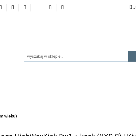
J
lery
promocje
kategorie produktów
producenci
gorie produktów
producenci
na prezent
kontakt
ym wieku)