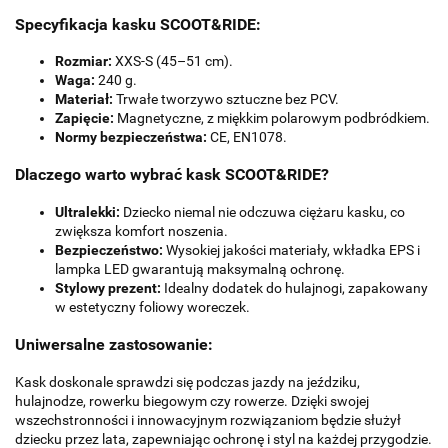
Specyfikacja kasku SCOOT&RIDE:
Rozmiar:
XXS-S (45–51 cm).
Waga:
240 g.
Materiał:
Trwałe tworzywo sztuczne bez PCV.
Zapięcie:
Magnetyczne, z miękkim polarowym podbródkiem.
Normy bezpieczeństwa:
CE, EN1078.
Dlaczego warto wybrać kask SCOOT&RIDE?
Ultralekki:
Dziecko niemal nie odczuwa ciężaru kasku, co
zwiększa komfort noszenia.
Bezpieczeństwo:
Wysokiej jakości materiały, wkładka EPS i
lampka LED gwarantują maksymalną ochronę.
Stylowy prezent:
Idealny dodatek do hulajnogi, zapakowany
w estetyczny foliowy woreczek.
Uniwersalne zastosowanie:
Kask doskonale sprawdzi się podczas jazdy na jeździku,
hulajnodze, rowerku biegowym czy rowerze. Dzięki swojej
wszechstronności i innowacyjnym rozwiązaniom będzie służył
dziecku przez lata, zapewniając ochronę i styl na każdej przygodzie.