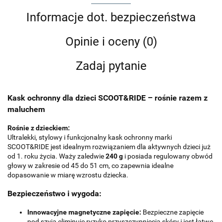
Informacje dot. bezpieczeństwa
Opinie i oceny (0)
Zadaj pytanie
Kask ochronny dla dzieci SCOOT&RIDE – rośnie razem z
maluchem
Rośnie z dzieckiem:
Ultralekki, stylowy i funkcjonalny kask ochronny marki
SCOOT&RIDE jest idealnym rozwiązaniem dla aktywnych dzieci już
od 1. roku życia. Waży zaledwie
240 g
i posiada regulowany obwód
głowy w zakresie od 45 do 51 cm, co zapewnia idealne
dopasowanie w miarę wzrostu dziecka.
Bezpieczeństwo i wygoda:
Innowacyjne magnetyczne zapięcie:
Bezpieczne zapięcie
pod szyją eliminuje ryzyko przyszczypnięcia skóry i jest łatwe