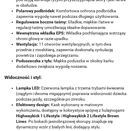
w obsłudze.
Polarowy podbródek:
Komfortowa ochrona podbródka
zapewnia wygodę nawet podczas długiego użytkowania.
Regulowane boczne taśmy:
Gładkie, miękkie i łatwe w
regulacji taśmy umożliwiają idealne dopasowanie.
Wewnętrzna wkładka EPS:
Wkładka pochłaniająca wstrząsy
chroni głowę w razie upadku.
Wentylacja:
11 otworów wentylacyjnych, w tym dwa
przednie z moskitierą, zapewnia doskonałą cyrkulację
powietrza i zapobiega przegrzaniu.
Poduszeczka z tyłu:
Miękka poduszka w okolicy karku
dodatkowo zwiększa wygodę noszenia.
Widoczność i styl:
Lampka LED:
Czerwona lampka z trzema trybami świecenia
(ciągłym i dwoma migającymi) poprawia widoczność dziecka
podczas jazdy, szczególnie po zmroku.
Efektowny design:
Kask wykonany w matowym
wykończeniu, dostępny w kolorystyce spójnej z hulajnogami
Highwaykick 1 Lifestyle
i
Highwaykick 2 Lifestyle Brown
Lines
. Po bokach jasnobrązowej skorupy znajduje się
dynamiczny wzór z białych linii, dodający stylu.