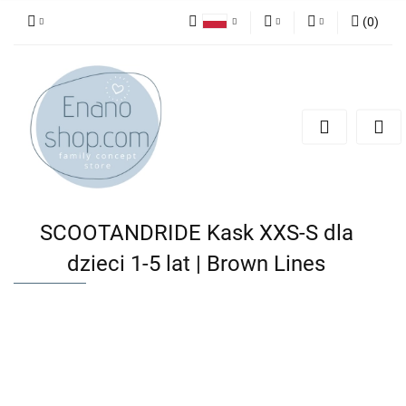
(
0
)
Polski
PLN
Zaloguj się
English
Zarejestruj się
EUR
Dodaj zgłoszenie
SCOOTANDRIDE Kask XXS-S dla
dzieci 1-5 lat | Brown Lines