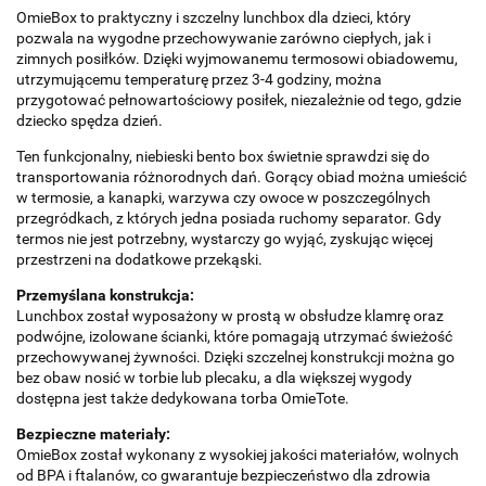
OmieBox to praktyczny i szczelny lunchbox dla dzieci, który
pozwala na wygodne przechowywanie zarówno ciepłych, jak i
zimnych posiłków. Dzięki wyjmowanemu termosowi obiadowemu,
utrzymującemu temperaturę przez 3-4 godziny, można
przygotować pełnowartościowy posiłek, niezależnie od tego, gdzie
dziecko spędza dzień.
Ten funkcjonalny, niebieski bento box świetnie sprawdzi się do
transportowania różnorodnych dań. Gorący obiad można umieścić
w termosie, a kanapki, warzywa czy owoce w poszczególnych
przegródkach, z których jedna posiada ruchomy separator. Gdy
termos nie jest potrzebny, wystarczy go wyjąć, zyskując więcej
przestrzeni na dodatkowe przekąski.
Przemyślana konstrukcja:
Lunchbox został wyposażony w prostą w obsłudze klamrę oraz
podwójne, izolowane ścianki, które pomagają utrzymać świeżość
przechowywanej żywności. Dzięki szczelnej konstrukcji można go
bez obaw nosić w torbie lub plecaku, a dla większej wygody
dostępna jest także dedykowana torba OmieTote.
Bezpieczne materiały:
OmieBox został wykonany z wysokiej jakości materiałów, wolnych
od BPA i ftalanów, co gwarantuje bezpieczeństwo dla zdrowia