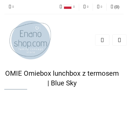
(
0
)
Polski
PLN
Zaloguj się
English
Zarejestruj się
EUR
Dodaj zgłoszenie
OMIE Omiebox lunchbox z termosem
| Blue Sky