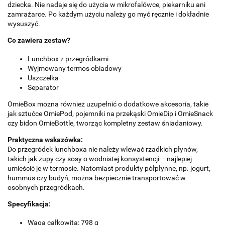
dziecka. Nie nadaje się do użycia w mikrofalówce, piekarniku ani
zamrażarce. Po każdym użyciu należy go myć ręcznie i dokładnie
wysuszyć.
Co zawiera zestaw?
Lunchbox z przegródkami
Wyjmowany termos obiadowy
Uszczelka
Separator
OmieBox można również uzupełnić o dodatkowe akcesoria, takie
jak sztućce OmiePod, pojemniki na przekąski OmieDip i OmieSnack
czy bidon OmieBottle, tworząc kompletny zestaw śniadaniowy.
Praktyczna wskazówka:
Do przegródek lunchboxa nie należy wlewać rzadkich płynów,
takich jak zupy czy sosy o wodnistej konsystencji – najlepiej
umieścić je w termosie. Natomiast produkty półpłynne, np. jogurt,
hummus czy budyń, można bezpiecznie transportować w
osobnych przegródkach.
Specyfikacja:
Waga całkowita: 798 g